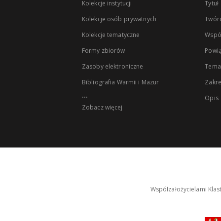
Kolekcje instytucji
Tytuł
Kolekcje osób prywatnych
Twór
Kolekcje tematyczne
Wspó
Formy zbiorów
Powią
Zasoby elektroniczne
Tema
Bibliografia Warmii i Mazur
Zakr
...
Opis
Zobacz więcej
Współzałożycielami Klas