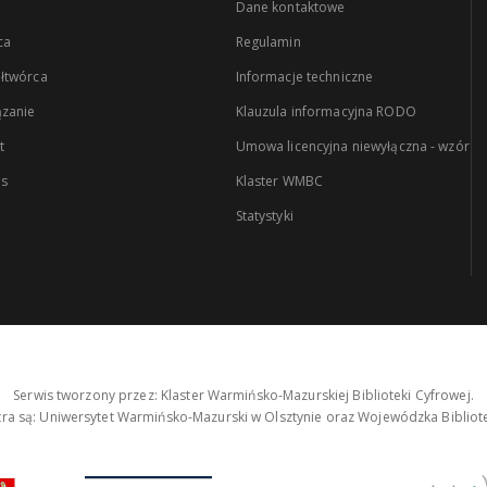
Dane kontaktowe
ca
Regulamin
łtwórca
Informacje techniczne
zanie
Klauzula informacyjna RODO
t
Umowa licencyjna niewyłączna - wzór
es
Klaster WMBC
Statystyki
Serwis tworzony przez: Klaster Warmińsko-Mazurskiej Biblioteki Cyfrowej.
tra są: Uniwersytet Warmińsko-Mazurski w Olsztynie oraz Wojewódzka Bibliote