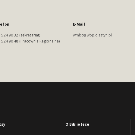
lefon
E-Mail
 524 90 32 (sekretariat)
wmbc@wbp.olsztyn.pl
 524 90 48 (Pracownia Regionalna)
ksy
O Bibliotece