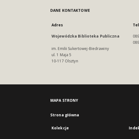
DANE KONTAKTOWE
Adres
Te
Wojewódzka Biblioteka Publiczna
089
089
im. Emilii Sukertowej-Biedrawiny
ul. 1 Maja 5
10-117 Olsztyn
MAPA STRONY
Strona główna
Kolekcje
Inde