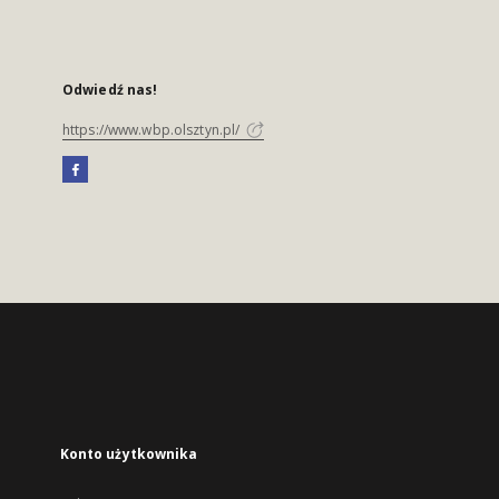
Odwiedź nas!
https://www.wbp.olsztyn.pl/
Konto użytkownika