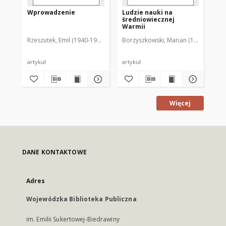
Wprowadzenie
Ludzie nauki na
X 
średniowiecznej
Ek
Warmii
Ols
Rzeszutek, Emil (1940-1997)
Borzyszkowski, Marian (1936-2001)
Bor
artykuł
artykuł
art
Więcej
DANE KONTAKTOWE
Adres
Wojewódzka Biblioteka Publiczna
im. Emilii Sukertowej-Biedrawiny