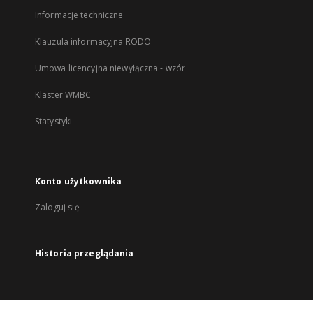
Informacje techniczne
Klauzula informacyjna RODO
Umowa licencyjna niewyłączna - wzór
Klaster WMBC
Statystyki
Konto użytkownika
Zaloguj się
Historia przeglądania