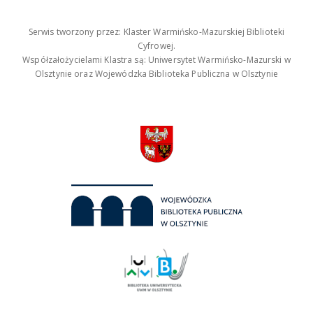
Serwis tworzony przez: Klaster Warmińsko-Mazurskiej Biblioteki
Cyfrowej.
Współzałożycielami Klastra są: Uniwersytet Warmińsko-Mazurski w
Olsztynie oraz Wojewódzka Biblioteka Publiczna w Olsztynie