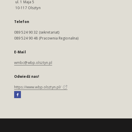
ul. 1 Maja 5
10-117 Olsztyn
Telefon
089 524 90 32 (sekretariat)
089 524 90 48 (Pracownia Regionalna)
E-Mail
wmbc@wbp.olsztyn.pl
Odwiedź nas!
https://www.wbp.olsztyn.pl/