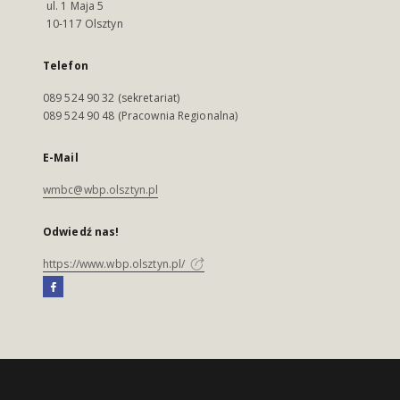
ul. 1 Maja 5
10-117 Olsztyn
Telefon
089 524 90 32 (sekretariat)
089 524 90 48 (Pracownia Regionalna)
E-Mail
wmbc@wbp.olsztyn.pl
Odwiedź nas!
https://www.wbp.olsztyn.pl/