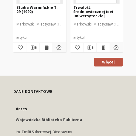
Studia Warmińskie T.
Trwałość
Te
29 (1992)
średniowiecznej idei
dia
uniwersyteckiej
te
śr
Markowski, Mieczysław (1929-2011)
Markowski, Mieczysław (1929-2011)
Mar
un
artykuł
artykuł
art
Więcej
DANE KONTAKTOWE
Adres
Wojewódzka Biblioteka Publiczna
im. Emilii Sukertowej-Biedrawiny