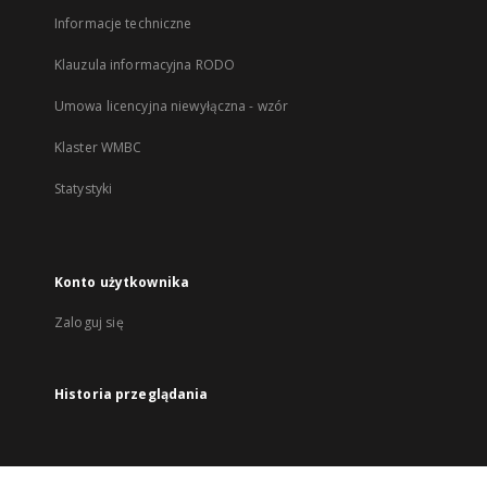
Informacje techniczne
Klauzula informacyjna RODO
Umowa licencyjna niewyłączna - wzór
Klaster WMBC
Statystyki
Konto użytkownika
Zaloguj się
Historia przeglądania