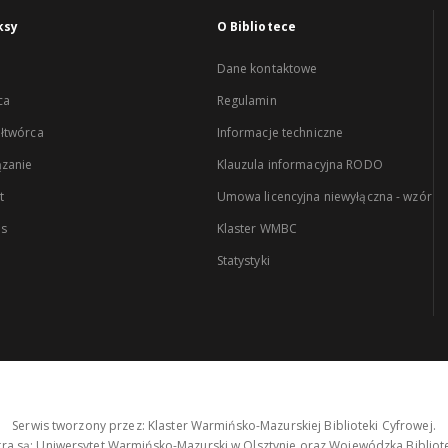
ksy
O Bibliotece
Dane kontaktowe
ca
Regulamin
łtwórca
Informacje techniczne
zanie
Klauzula informacyjna RODO
t
Umowa licencyjna niewyłączna - wzór
es
Klaster WMBC
Statystyki
Serwis tworzony przez: Klaster Warmińsko-Mazurskiej Biblioteki Cyfrowej.
tra są: Uniwersytet Warmińsko-Mazurski w Olsztynie oraz Wojewódzka Bibliote