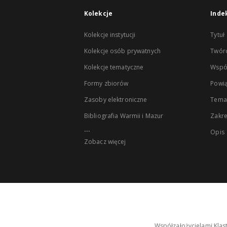
Kolekcje
Inde
Kolekcje instytucji
Tytuł
Kolekcje osób prywatnych
Twór
Kolekcje tematyczne
Wspó
Formy zbiorów
Powią
Zasoby elektroniczne
Tema
Bibliografia Warmii i Mazur
Zakr
...
Opis
Zobacz więcej
Współzałożycielami Klas