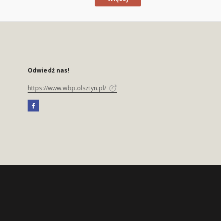
Odwiedź nas!
https://www.wbp.olsztyn.pl/