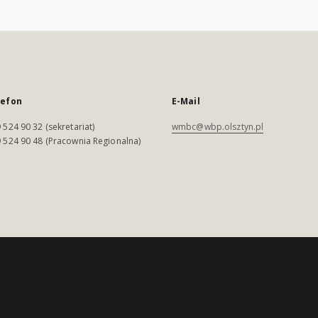
lefon
E-Mail
 524 90 32 (sekretariat)
wmbc@wbp.olsztyn.pl
 524 90 48 (Pracownia Regionalna)