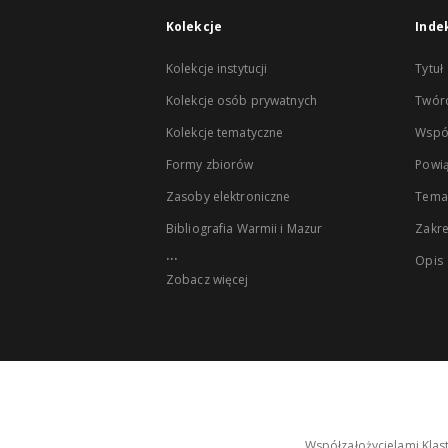
Kolekcje
Inde
Kolekcje instytucji
Tytuł
Kolekcje osób prywatnych
Twór
Kolekcje tematyczne
Wspó
Formy zbiorów
Powią
Zasoby elektroniczne
Tema
Bibliografia Warmii i Mazur
Zakr
...
Opis
Zobacz więcej
Współzałożycielami Klas