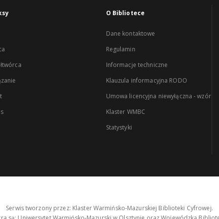
ksy
O Bibliotece
Dane kontaktowe
ca
Regulamin
łtwórca
Informacje techniczne
zanie
Klauzula informacyjna RODO
t
Umowa licencyjna niewyłączna - wzór
es
Klaster WMBC
Statystyki
Serwis tworzony przez: Klaster Warmińsko-Mazurskiej Biblioteki Cyfrowej.
tra są: Uniwersytet Warmińsko-Mazurski w Olsztynie oraz Wojewódzka Bibliote