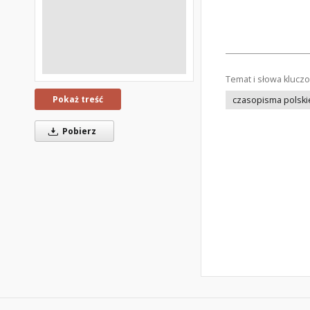
Temat i słowa klucz
Pokaż treść
czasopisma polski
Pobierz