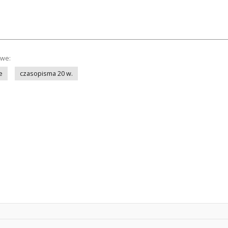
owe:
e
czasopisma 20 w.