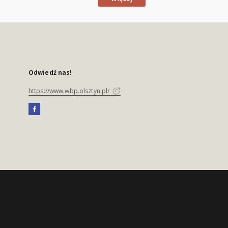
Odwiedź nas!
https://www.wbp.olsztyn.pl/