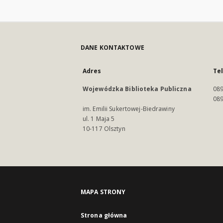
DANE KONTAKTOWE
Adres
Te
Wojewódzka Biblioteka Publiczna
089
089
im. Emilii Sukertowej-Biedrawiny
ul. 1 Maja 5
10-117 Olsztyn
MAPA STRONY
Strona główna