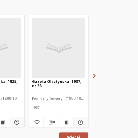
ka. 1935,
Gazeta Olsztyńska. 1937,
Gazeta Olsztyńska. 1
nr 33
nr 17
 (1899-1975). Red.
Pieniężny, Seweryn (1890-1940). Red.
Jankowski, Wacław (1899
1937
1936
Więcej