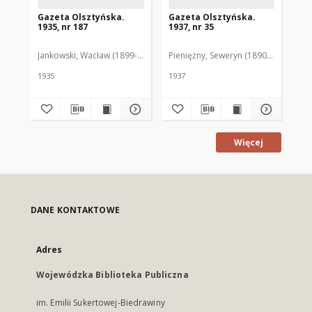
Gazeta Olsztyńska.
Gazeta Olsztyńska.
Ga
1935, nr 187
1937, nr 35
193
Jankowski, Wacław (1899-1975). Red.
Pieniężny, Seweryn (1890-1940). Red
Jan
1935
1937
193
Więcej
DANE KONTAKTOWE
Adres
Wojewódzka Biblioteka Publiczna
im. Emilii Sukertowej-Biedrawiny