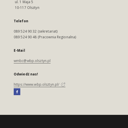
ul. 1 Maja 5
10-117 Olsztyn
Telefon
089 524 90 32 (sekretariat)
089 524 90 48 (Pracownia Regionalna)
E-Mail
wmbc@wbp.olsztyn.pl
Odwiedź nas!
https://www.wbp.olsztyn.pl/