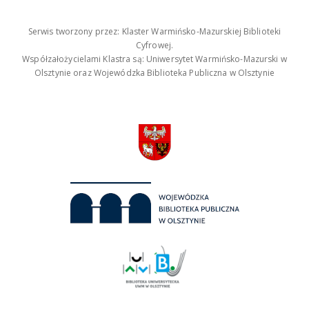
Serwis tworzony przez: Klaster Warmińsko-Mazurskiej Biblioteki
Cyfrowej.
Współzałożycielami Klastra są: Uniwersytet Warmińsko-Mazurski w
Olsztynie oraz Wojewódzka Biblioteka Publiczna w Olsztynie