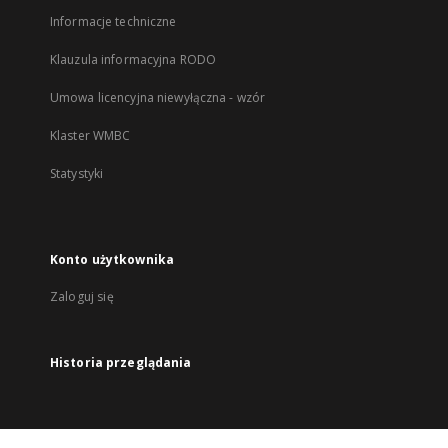
Informacje techniczne
Klauzula informacyjna RODO
Umowa licencyjna niewyłączna - wzór
Klaster WMBC
Statystyki
Konto użytkownika
Zaloguj się
Historia przeglądania