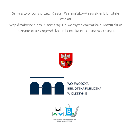
Serwis tworzony przez: Klaster Warmińsko-Mazurskiej Biblioteki
Cyfrowej.
Współzałożycielami Klastra są: Uniwersytet Warmińsko-Mazurski w
Olsztynie oraz Wojewódzka Biblioteka Publiczna w Olsztynie