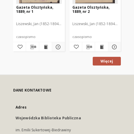
Gazeta Olsztyńska,
Gazeta Olsztyńska,
Ga
1889, nr 1
1889, nr 2
188
Liszewski, Jan (1852-1894). Red.
Liszewski, Jan (1852-1894). Red.
Lis
czasopismo
czasopismo
cz
Więcej
DANE KONTAKTOWE
Adres
Wojewódzka Biblioteka Publiczna
im. Emilii Sukertowej-Biedrawiny