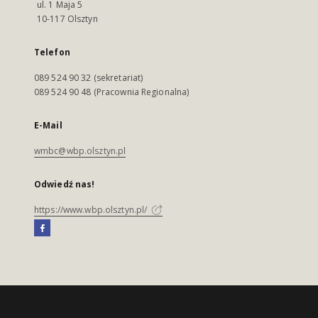
ul. 1 Maja 5
10-117 Olsztyn
Telefon
089 524 90 32 (sekretariat)
089 524 90 48 (Pracownia Regionalna)
E-Mail
wmbc@wbp.olsztyn.pl
Odwiedź nas!
https://www.wbp.olsztyn.pl/