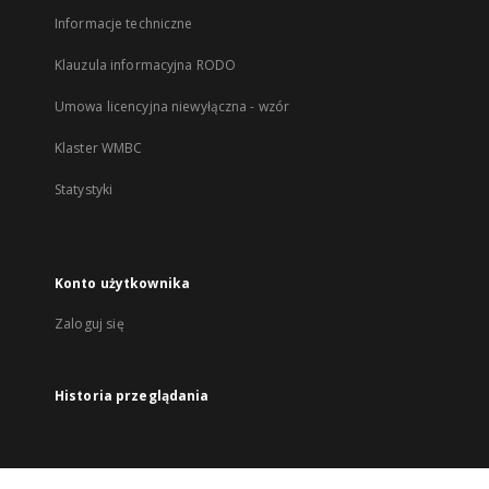
Informacje techniczne
Klauzula informacyjna RODO
Umowa licencyjna niewyłączna - wzór
Klaster WMBC
Statystyki
Konto użytkownika
Zaloguj się
Historia przeglądania