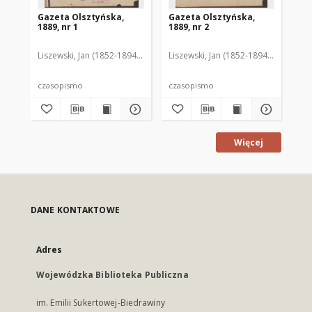
Gazeta Olsztyńska,
Gazeta Olsztyńska,
Ga
1889, nr 1
1889, nr 2
188
Liszewski, Jan (1852-1894). Red.
Liszewski, Jan (1852-1894). Red.
Lis
czasopismo
czasopismo
cz
Więcej
DANE KONTAKTOWE
Adres
Wojewódzka Biblioteka Publiczna
im. Emilii Sukertowej-Biedrawiny