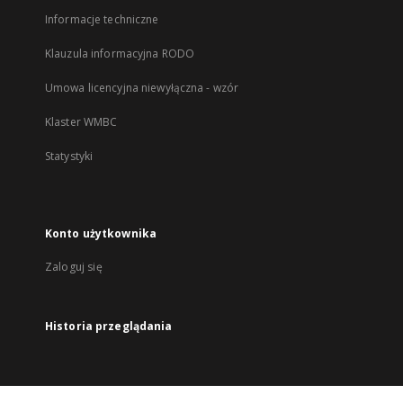
Informacje techniczne
Klauzula informacyjna RODO
Umowa licencyjna niewyłączna - wzór
Klaster WMBC
Statystyki
Konto użytkownika
Zaloguj się
Historia przeglądania