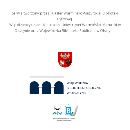
Serwis tworzony przez: Klaster Warmińsko-Mazurskiej Biblioteki
Cyfrowej.
Współzałożycielami Klastra są: Uniwersytet Warmińsko-Mazurski w
Olsztynie oraz Wojewódzka Biblioteka Publiczna w Olsztynie