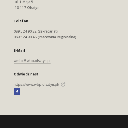
ul. 1 Maja 5
10-117 Olsztyn
Telefon
089 524 90 32 (sekretariat)
089 524 90 48 (Pracownia Regionalna)
E-Mail
wmbc@wbp.olsztyn.pl
Odwiedź nas!
https://www.wbp.olsztyn.pl/