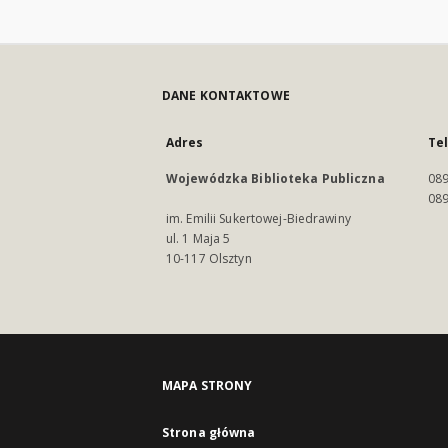
DANE KONTAKTOWE
Adres
Te
Wojewódzka Biblioteka Publiczna
089
089
im. Emilii Sukertowej-Biedrawiny
ul. 1 Maja 5
10-117 Olsztyn
MAPA STRONY
Strona główna