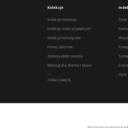
Kolekcje
Inde
Kolekcje instytucji
Tytuł
Kolekcje osób prywatnych
Twór
Kolekcje tematyczne
Wspó
Formy zbiorów
Powią
Zasoby elektroniczne
Tema
Bibliografia Warmii i Mazur
Zakr
...
Opis
Zobacz więcej
Współzałożycielami Klas