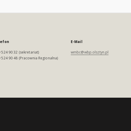
lefon
E-Mail
 524 90 32 (sekretariat)
wmbc@wbp.olsztyn.pl
 524 90 48 (Pracownia Regionalna)