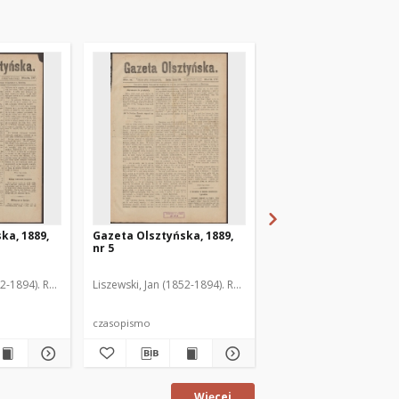
ka, 1889,
Gazeta Olsztyńska, 1889,
Gazeta Olsztyńska, 1
nr 5
nr 6
52-1894). Red.
Liszewski, Jan (1852-1894). Red.
Liszewski, Jan (1852-189
czasopismo
czasopismo
Więcej