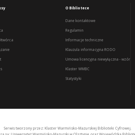
ksy
O Bibliotece
Dane kontaktowe
ca
Regulamin
łtwórca
Informacje techniczne
zanie
Klauzula informacyjna RODO
t
Umowa licencyjna niewyłączna - wzór
es
Klaster WMBC
Statystyki
Serwis tworzony przez: Klaster Warmińsko-Mazurskiej Biblioteki Cyfrowej.
tra są: Uniwersytet Warmińsko-Mazurski w Olsztynie oraz Wojewódzka Bibliote