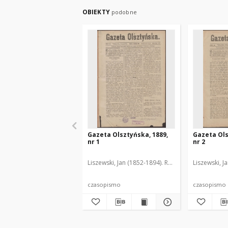
OBIEKTY
podobne
Gazeta Olsztyńska, 1889,
Gazeta Ols
nr 1
nr 2
Liszewski, Jan (1852-1894). Red.
Liszewski, J
czasopismo
czasopismo