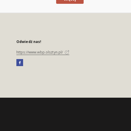
Odwiedź nas!
https://www.wbp.olsztyn.pl/