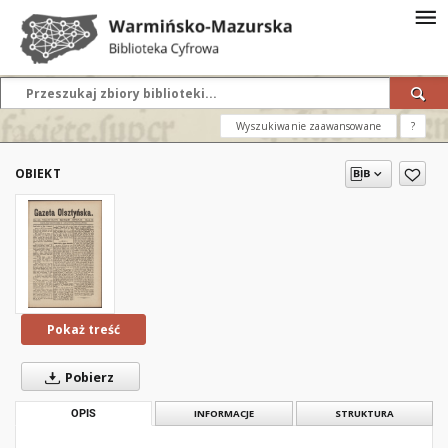
Wyszukiwanie zaawansowane
?
OBIEKT
Pokaż treść
Pobierz
OPIS
INFORMACJE
STRUKTURA