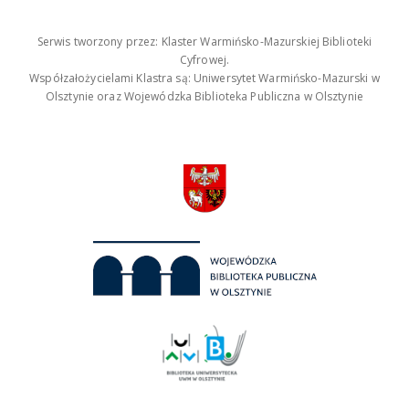
Serwis tworzony przez: Klaster Warmińsko-Mazurskiej Biblioteki
Cyfrowej.
Współzałożycielami Klastra są: Uniwersytet Warmińsko-Mazurski w
Olsztynie oraz Wojewódzka Biblioteka Publiczna w Olsztynie