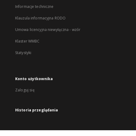
Informacje techniczne
Klauzula informacyjna RODO
Umowa licencyjna niewyłączna - wzór
Klaster WMBC
Statystyki
Konto użytkownika
Zaloguj się
Historia przeglądania