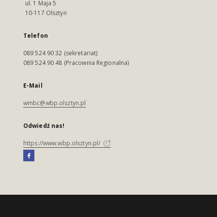
ul. 1 Maja 5
10-117 Olsztyn
Telefon
089 524 90 32 (sekretariat)
089 524 90 48 (Pracownia Regionalna)
E-Mail
wmbc@wbp.olsztyn.pl
Odwiedź nas!
https://www.wbp.olsztyn.pl/