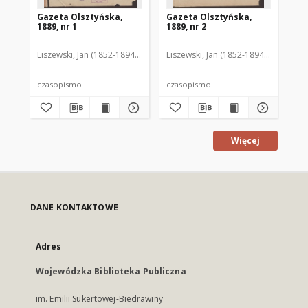
Gazeta Olsztyńska,
Gazeta Olsztyńska,
Ga
1889, nr 1
1889, nr 2
188
Liszewski, Jan (1852-1894). Red.
Liszewski, Jan (1852-1894). Red.
Lis
czasopismo
czasopismo
cz
Więcej
DANE KONTAKTOWE
Adres
Wojewódzka Biblioteka Publiczna
im. Emilii Sukertowej-Biedrawiny