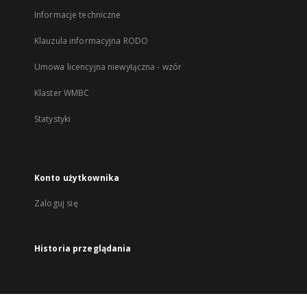
Informacje techniczne
Klauzula informacyjna RODO
Umowa licencyjna niewyłączna - wzór
Klaster WMBC
Statystyki
Konto użytkownika
Zaloguj się
Historia przeglądania