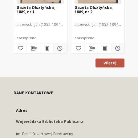
Gazeta Olsztyńska,
Gazeta Olsztyńska,
Ga
1889, nr 1
1889, nr 2
188
Liszewski, Jan (1852-1894). Red.
Liszewski, Jan (1852-1894). Red.
Lis
czasopismo
czasopismo
cz
Więcej
DANE KONTAKTOWE
Adres
Wojewódzka Biblioteka Publiczna
im. Emilii Sukertowej-Biedrawiny