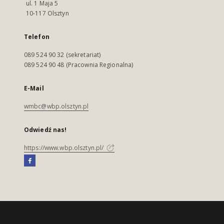
ul. 1 Maja 5
10-117 Olsztyn
Telefon
089 524 90 32 (sekretariat)
089 524 90 48 (Pracownia Regionalna)
E-Mail
wmbc@wbp.olsztyn.pl
Odwiedź nas!
https://www.wbp.olsztyn.pl/