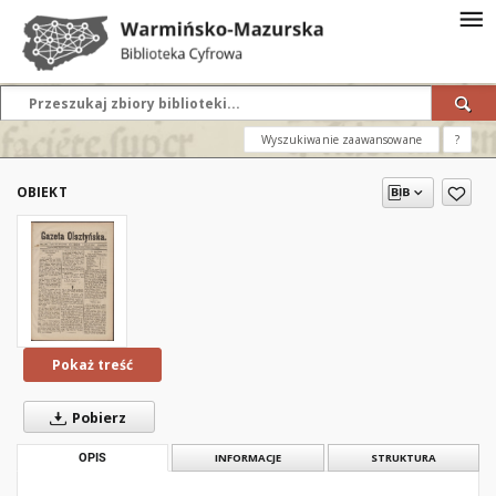
Wyszukiwanie zaawansowane
?
OBIEKT
Pokaż treść
Pobierz
OPIS
INFORMACJE
STRUKTURA