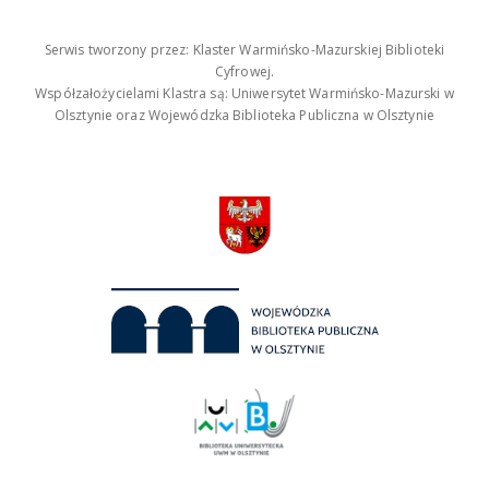
Serwis tworzony przez: Klaster Warmińsko-Mazurskiej Biblioteki
Cyfrowej.
Współzałożycielami Klastra są: Uniwersytet Warmińsko-Mazurski w
Olsztynie oraz Wojewódzka Biblioteka Publiczna w Olsztynie