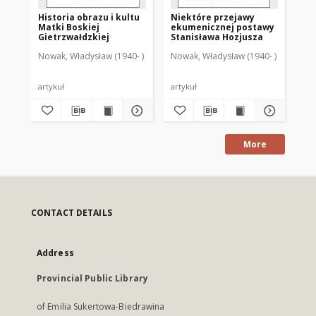
Historia obrazu i kultu
Niektóre przejawy
Św
Matki Boskiej
ekumenicznej postawy
i j
Gietrzwałdzkiej
Stanisława Hozjusza
wa
Nowak, Władysław (1940- )
Nowak, Władysław (1940- )
Now
artykuł
artykuł
art
More
CONTACT DETAILS
Address
Provincial Public Library
of Emilia Sukertowa-Biedrawina