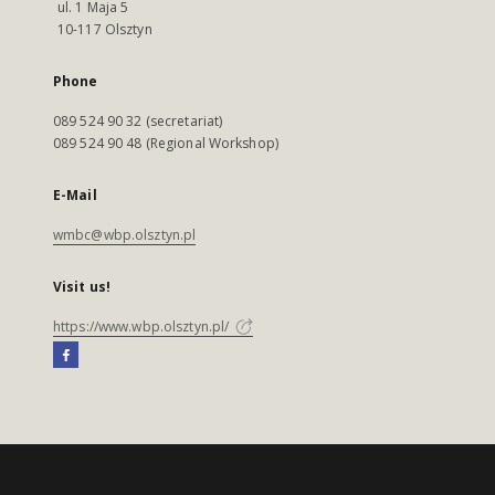
ul. 1 Maja 5
10-117 Olsztyn
Phone
089 524 90 32 (secretariat)
089 524 90 48 (Regional Workshop)
E-Mail
wmbc@wbp.olsztyn.pl
Visit us!
https://www.wbp.olsztyn.pl/