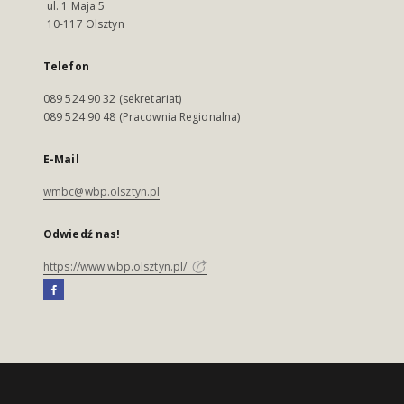
ul. 1 Maja 5
10-117 Olsztyn
Telefon
089 524 90 32 (sekretariat)
089 524 90 48 (Pracownia Regionalna)
E-Mail
wmbc@wbp.olsztyn.pl
Odwiedź nas!
https://www.wbp.olsztyn.pl/