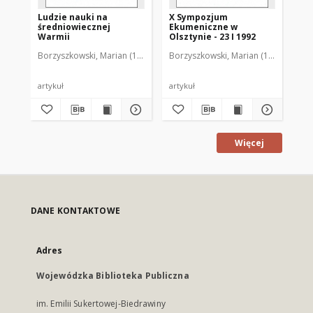
Ludzie nauki na
X Sympozjum
XI
średniowiecznej
Ekumeniczne w
Ek
Warmii
Olsztynie - 23 I 1992
Ols
Borzyszkowski, Marian (1936-2001)
Borzyszkowski, Marian (1936-2001)
Bor
artykuł
artykuł
art
Więcej
DANE KONTAKTOWE
Adres
Wojewódzka Biblioteka Publiczna
im. Emilii Sukertowej-Biedrawiny