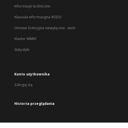
Informacje techniczne
Klauzula informacyjna RODO
Umowa licencyjna niewyłączna - wzór
Klaster WMBC
Statystyki
Konto użytkownika
Zaloguj się
Historia przeglądania