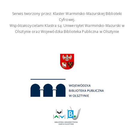
Serwis tworzony przez: Klaster Warmińsko-Mazurskiej Biblioteki
Cyfrowej.
Współzałożycielami Klastra są: Uniwersytet Warmińsko-Mazurski w
Olsztynie oraz Wojewódzka Biblioteka Publiczna w Olsztynie