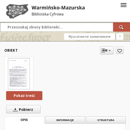
Wyszukiwanie zaawansowane
?
OBIEKT
Pokaż treść
Pobierz
OPIS
INFORMACJE
STRUKTURA