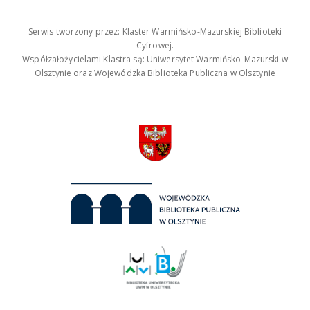
Serwis tworzony przez: Klaster Warmińsko-Mazurskiej Biblioteki
Cyfrowej.
Współzałożycielami Klastra są: Uniwersytet Warmińsko-Mazurski w
Olsztynie oraz Wojewódzka Biblioteka Publiczna w Olsztynie