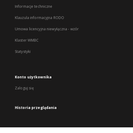
Informacje techniczne
Klauzula informacyjna RODO
Umowa licencyjna niewyłączna - wzór
Klaster WMBC
Statystyki
Konto użytkownika
Zaloguj się
Historia przeglądania