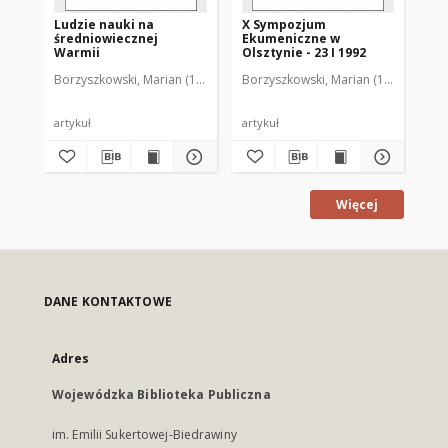
Ludzie nauki na
X Sympozjum
XI
średniowiecznej
Ekumeniczne w
Ek
Warmii
Olsztynie - 23 I 1992
Ols
Borzyszkowski, Marian (1936-2001)
Borzyszkowski, Marian (1936-2001)
Bor
artykuł
artykuł
art
Więcej
DANE KONTAKTOWE
Adres
Wojewódzka Biblioteka Publiczna
im. Emilii Sukertowej-Biedrawiny