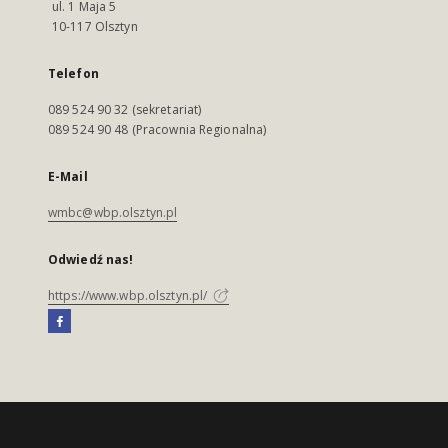
ul. 1 Maja 5
10-117 Olsztyn
Telefon
089 524 90 32 (sekretariat)
089 524 90 48 (Pracownia Regionalna)
E-Mail
wmbc@wbp.olsztyn.pl
Odwiedź nas!
https://www.wbp.olsztyn.pl/