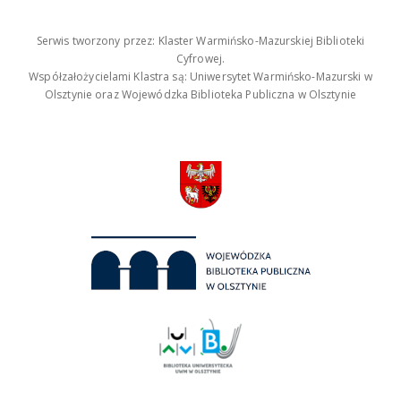
Serwis tworzony przez: Klaster Warmińsko-Mazurskiej Biblioteki
Cyfrowej.
Współzałożycielami Klastra są: Uniwersytet Warmińsko-Mazurski w
Olsztynie oraz Wojewódzka Biblioteka Publiczna w Olsztynie