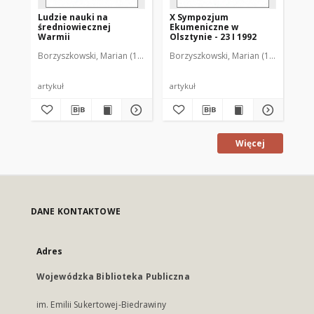
Ludzie nauki na
X Sympozjum
XI
średniowiecznej
Ekumeniczne w
Ek
Warmii
Olsztynie - 23 I 1992
Ols
Borzyszkowski, Marian (1936-2001)
Borzyszkowski, Marian (1936-2001)
Bor
artykuł
artykuł
art
Więcej
DANE KONTAKTOWE
Adres
Wojewódzka Biblioteka Publiczna
im. Emilii Sukertowej-Biedrawiny