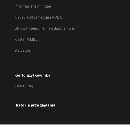
Informacje techniczne
Klauzula informacyjna RODO
Umowa licencyjna niewyłączna - wzór
Klaster WMBC
Statystyki
Konto użytkownika
Zaloguj się
Historia przeglądania