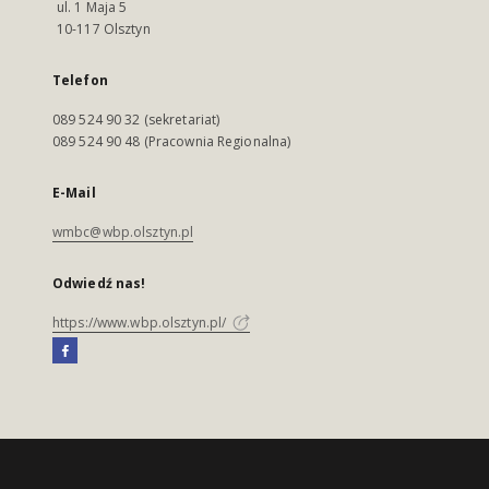
ul. 1 Maja 5
10-117 Olsztyn
Telefon
089 524 90 32 (sekretariat)
089 524 90 48 (Pracownia Regionalna)
E-Mail
wmbc@wbp.olsztyn.pl
Odwiedź nas!
https://www.wbp.olsztyn.pl/