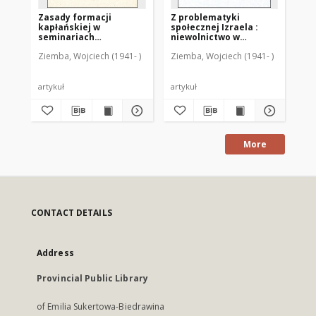
Zasady formacji
Z problematyki
Li
kapłańskiej w
społecznej Izraela :
pr
seminariach
niewolnictwo w
62
duchownych w XX-leciu
czasach
Ziemba, Wojciech (1941- )
Ziemba, Wojciech (1941- )
Zie
posoborowym
przedkrólewskich w
świetle Kodeksu
Przymierza (Wj 20, 22-
23,13) : (materiały)
artykuł
artykuł
art
More
CONTACT DETAILS
Address
Provincial Public Library
of Emilia Sukertowa-Biedrawina