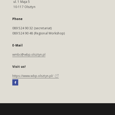
ul. 1 Maja 5
10-117 Olsztyn
Phone
089 524 90 32 (secretariat)
089 524 90 48 (Regional Workshop)
E-Mail
wmbc@wbp.olsztyn.pl
Visit us!
https://www.wbp.olsztyn.pl/