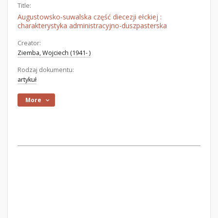
Title:
Augustowsko-suwalska część diecezji ełckiej :
charakterystyka administracyjno-duszpasterska
Creator:
Ziemba, Wojciech (1941- )
Rodzaj dokumentu:
artykuł
More