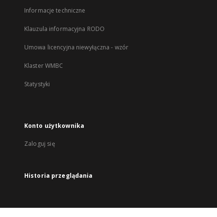
Informacje techniczne
Klauzula informacyjna RODO
Umowa licencyjna niewyłączna - wzór
Klaster WMBC
Statystyki
Konto użytkownika
Zaloguj się
Historia przeglądania