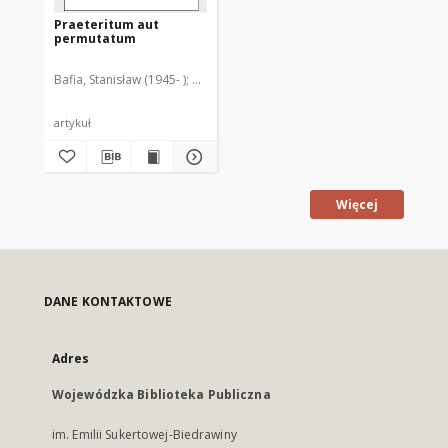
Praeteritum aut
permutatum
Bafia, Stanisław (1945- )
Guzowski, Jan (1955- ). Redaktor naczelny
artykuł
Więcej
DANE KONTAKTOWE
Adres
Wojewódzka Biblioteka Publiczna
im. Emilii Sukertowej-Biedrawiny