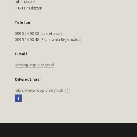
ul. 1 Maja 5
10-117 Olsztyn
Telefon
089 524 90 32 (sekretariat)
089 524 90 48 (Pracownia Regionalna)
E-Mail
wmbc@wbp.olsztyn.pl
Odwiedź nas!
https://www.wbp.olsztyn.pl/