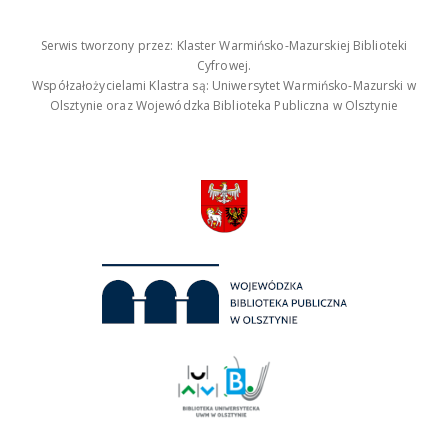
Serwis tworzony przez: Klaster Warmińsko-Mazurskiej Biblioteki
Cyfrowej.
Współzałożycielami Klastra są: Uniwersytet Warmińsko-Mazurski w
Olsztynie oraz Wojewódzka Biblioteka Publiczna w Olsztynie