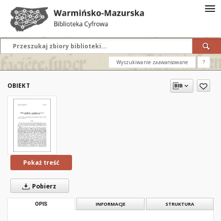
Wyszukiwanie zaawansowane
?
OBIEKT
Pokaż treść
Pobierz
OPIS
INFORMACJE
STRUKTURA