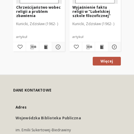
Chrześcijaństwo wobec
Wyjaśnienie faktu
Eti
religii a problem
religii w "Lubelskiej
ate
zbawienia
szkole filozoficznej"
Kunicki, Zdzisław (1962- )
Kunicki, Zdzisław (1962- )
Kun
artykuł
artykuł
art
Więcej
DANE KONTAKTOWE
Adres
Wojewódzka Biblioteka Publiczna
im. Emilii Sukertowej-Biedrawiny