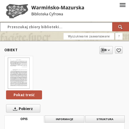
Wyszukiwanie zaawansowane
?
OBIEKT
Pokaż treść
Pobierz
OPIS
INFORMACJE
STRUKTURA