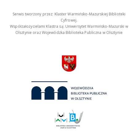
Serwis tworzony przez: Klaster Warmińsko-Mazurskiej Biblioteki
Cyfrowej.
Współzałożycielami Klastra są: Uniwersytet Warmińsko-Mazurski w
Olsztynie oraz Wojewódzka Biblioteka Publiczna w Olsztynie