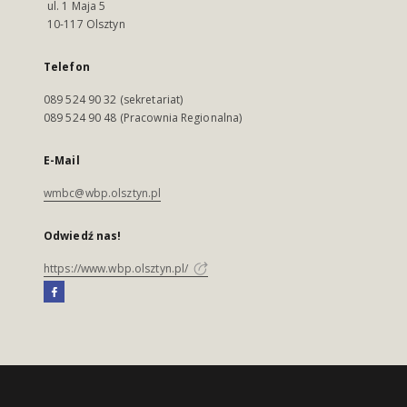
ul. 1 Maja 5
10-117 Olsztyn
Telefon
089 524 90 32 (sekretariat)
089 524 90 48 (Pracownia Regionalna)
E-Mail
wmbc@wbp.olsztyn.pl
Odwiedź nas!
https://www.wbp.olsztyn.pl/