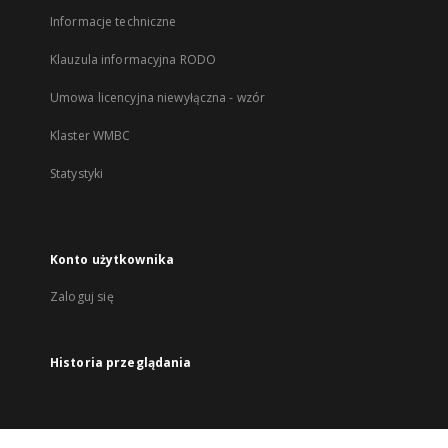
Informacje techniczne
Klauzula informacyjna RODO
Umowa licencyjna niewyłączna - wzór
Klaster WMBC
Statystyki
Konto użytkownika
Zaloguj się
Historia przeglądania