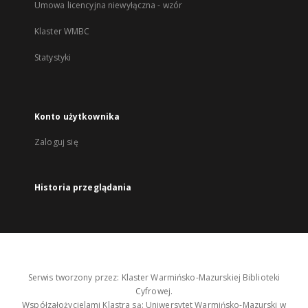
Umowa licencyjna niewyłączna - wzór
Klaster WMBC
Statystyki
Konto użytkownika
Zaloguj się
Historia przeglądania
Serwis tworzony przez: Klaster Warmińsko-Mazurskiej Biblioteki
Cyfrowej.
Współzałożycielami Klastra są: Uniwersytet Warmińsko-Mazurski w