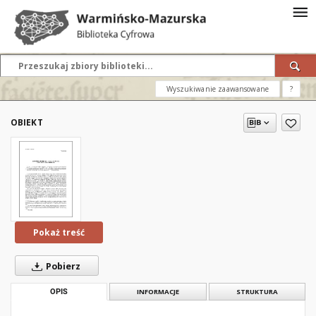
Wyszukiwanie zaawansowane
?
OBIEKT
Pokaż treść
Pobierz
OPIS
INFORMACJE
STRUKTURA