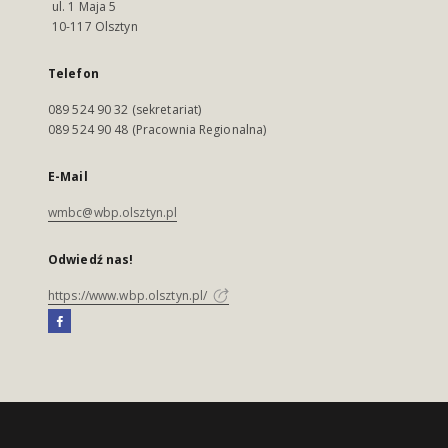
ul. 1 Maja 5
10-117 Olsztyn
Telefon
089 524 90 32 (sekretariat)
089 524 90 48 (Pracownia Regionalna)
E-Mail
wmbc@wbp.olsztyn.pl
Odwiedź nas!
https://www.wbp.olsztyn.pl/