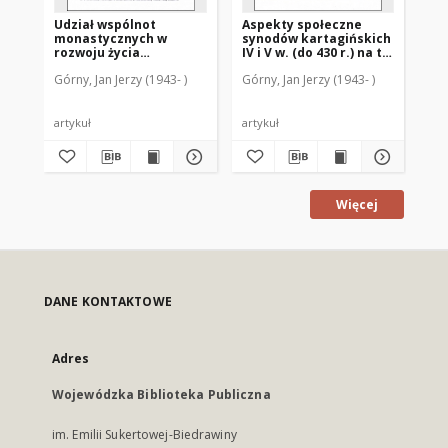
Udział wspólnot
Aspekty społeczne
Mo
monastycznych w
synodów kartagińskich
w 
rozwoju życia
IV i V w. (do 430 r.) na tle
mo
intelektualnego i
istniejących w Afryce
pr
Górny, Jan Jerzy (1943- )
Górny, Jan Jerzy (1943- )
Gór
ascetycznego Kościoła
Płn. problemów
św
na przełomie IV-V w. w
społecznych
Hi
świetle pism św.
Hieronima
artykuł
artykuł
art
Więcej
DANE KONTAKTOWE
Adres
Wojewódzka Biblioteka Publiczna
im. Emilii Sukertowej-Biedrawiny