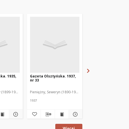
ka. 1935,
Gazeta Olsztyńska. 1937,
Gazeta Olsztyńska. 1
nr 33
nr 17
 (1899-1975). Red.
Pieniężny, Seweryn (1890-1940). Red.
Jankowski, Wacław (1899
1937
1936
Więcej