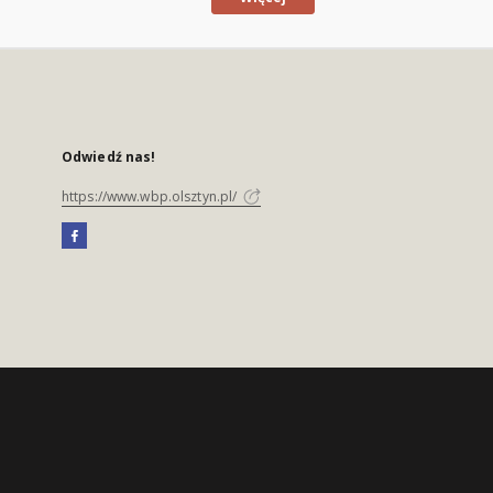
Odwiedź nas!
https://www.wbp.olsztyn.pl/