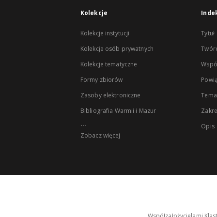
Kolekcje
Inde
Kolekcje instytucji
Tytuł
Kolekcje osób prywatnych
Twór
Kolekcje tematyczne
Wspó
Formy zbiorów
Powią
Zasoby elektroniczne
Tema
Bibliografia Warmii i Mazur
Zakr
...
Opis
Zobacz więcej
Współzałożycielami Klas