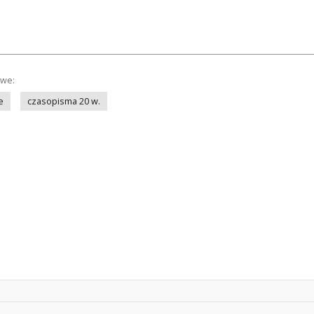
owe:
e
czasopisma 20 w.