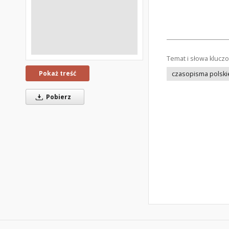
Temat i słowa klucz
Pokaż treść
czasopisma polski
Pobierz