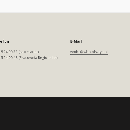
lefon
E-Mail
 524 90 32 (sekretariat)
wmbc@wbp.olsztyn.pl
 524 90 48 (Pracownia Regionalna)