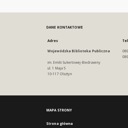
DANE KONTAKTOWE
Adres
Te
Wojewódzka Biblioteka Publiczna
089
089
im. Emilii Sukertowej-Biedrawiny
ul. 1 Maja 5
10-117 Olsztyn
MAPA STRONY
Strona główna