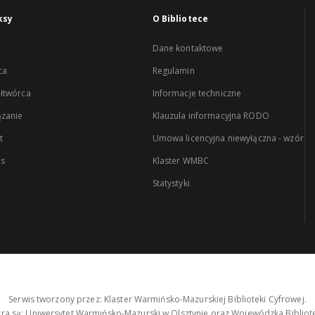
ksy
O Bibliotece
Dane kontaktowe
ca
Regulamin
łtwórca
Informacje techniczne
zanie
Klauzula informacyjna RODO
t
Umowa licencyjna niewyłączna - wzór
es
Klaster WMBC
Statystyki
Serwis tworzony przez: Klaster Warmińsko-Mazurskiej Biblioteki Cyfrowej.
tra są: Uniwersytet Warmińsko-Mazurski w Olsztynie oraz Wojewódzka Bibliote