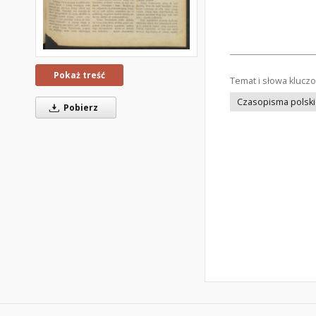
Pokaż treść
Temat i słowa klucz
Czasopisma polsk
Pobierz