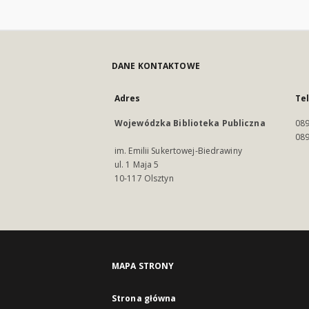
DANE KONTAKTOWE
Adres
Te
Wojewódzka Biblioteka Publiczna
089
089
im. Emilii Sukertowej-Biedrawiny
ul. 1 Maja 5
10-117 Olsztyn
MAPA STRONY
Strona główna