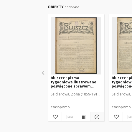
OBIEKTY
podobne
Bluszcz : pismo
Bluszcz : 
tygodniowe ilustrowane
tygodniow
poświęcone sprawom
poświęcon
kobiecym, 1912 R. 48, nr 1
kobiecym, 1
Seidlerowa, Zofia (1859-1919). Red. i Wyd.
Seidlerowa, 
czasopismo
czasopismo