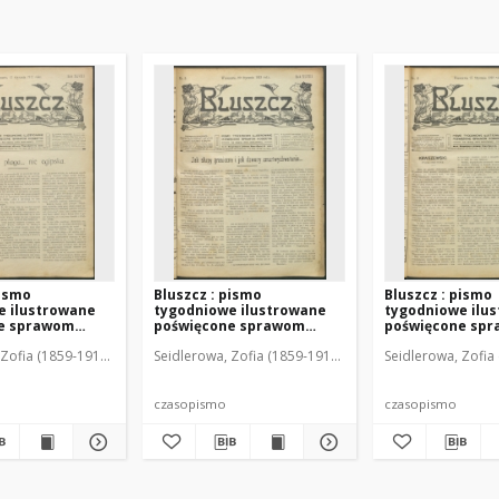
pismo
Bluszcz : pismo
Bluszcz : pismo
e ilustrowane
tygodniowe ilustrowane
tygodniowe ilu
e sprawom
poświęcone sprawom
poświęcone sp
912 R. 48, nr 2
kobiecym, 1912 R. 48, nr 3
kobiecym, 1912 R
Zofia (1859-1919). Red. i Wyd.
Seidlerowa, Zofia (1859-1919). Red. i Wyd.
Seidlerowa, Zofia 
czasopismo
czasopismo