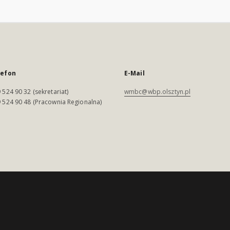
lefon
E-Mail
 524 90 32 (sekretariat)
wmbc@wbp.olsztyn.pl
 524 90 48 (Pracownia Regionalna)