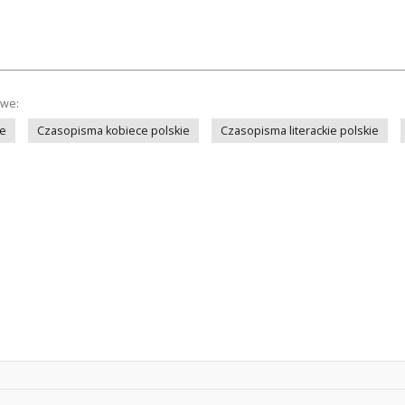
owe:
ie
Czasopisma kobiece polskie
Czasopisma literackie polskie