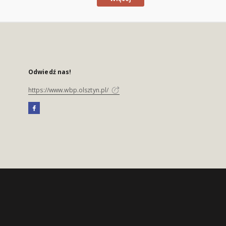
Odwiedź nas!
https://www.wbp.olsztyn.pl/