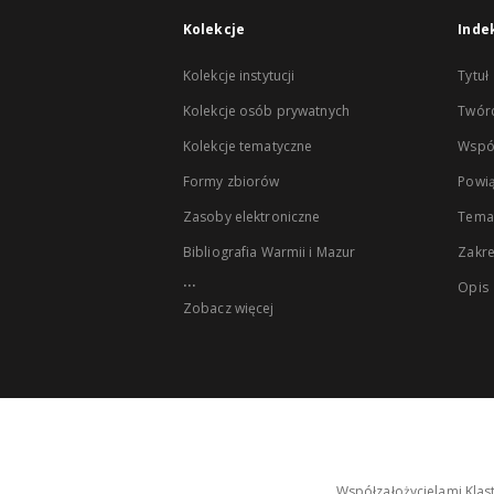
Kolekcje
Inde
Kolekcje instytucji
Tytuł
Kolekcje osób prywatnych
Twór
Kolekcje tematyczne
Wspó
Formy zbiorów
Powią
Zasoby elektroniczne
Tema
Bibliografia Warmii i Mazur
Zakr
...
Opis
Zobacz więcej
Współzałożycielami Klas