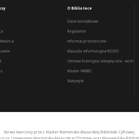
ksy
O Bibliotece
Dane kontaktowe
ca
Regulamin
łtwórca
Informacje techniczne
zanie
Klauzula informacyjna RODO
t
Umowa licencyjna niewyłączna - wzór
es
Klaster WMBC
Statystyki
Serwis tworzony przez: Klaster Warmińsko-Mazurskiej Biblioteki Cyfrowej.
tra są: Uniwersytet Warmińsko-Mazurski w Olsztynie oraz Wojewódzka Bibliote