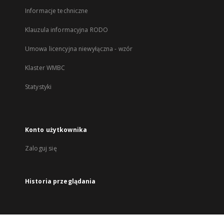
Informacje techniczne
Klauzula informacyjna RODO
Umowa licencyjna niewyłączna - wzór
Klaster WMBC
Statystyki
Konto użytkownika
Zaloguj się
Historia przeglądania