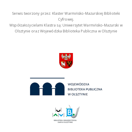
Serwis tworzony przez: Klaster Warmińsko-Mazurskiej Biblioteki
Cyfrowej.
Współzałożycielami Klastra są: Uniwersytet Warmińsko-Mazurski w
Olsztynie oraz Wojewódzka Biblioteka Publiczna w Olsztynie