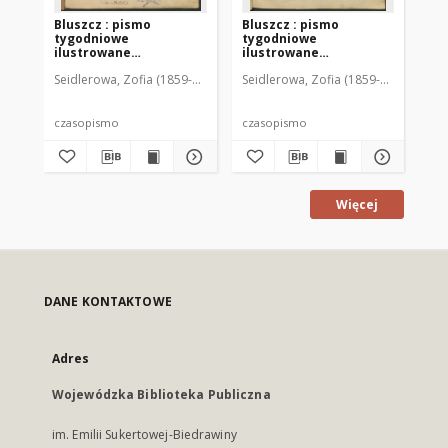
Bluszcz : pismo
Bluszcz : pismo
Bl
tygodniowe
tygodniowe
ty
ilustrowane
ilustrowane
il
poświęcone sprawom
poświęcone sprawom
po
Seidlerowa, Zofia (1859-1919). Red. i Wyd.
Seidlerowa, Zofia (1859-1919). Red. 
Sei
kobiecym, 1912 R. 48, nr
kobiecym, 1912 R. 48, nr
kob
1
2
3
czasopismo
czasopismo
cz
Więcej
DANE KONTAKTOWE
Adres
Wojewódzka Biblioteka Publiczna
im. Emilii Sukertowej-Biedrawiny