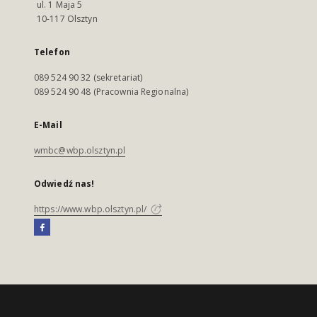
ul. 1 Maja 5
10-117 Olsztyn
Telefon
089 524 90 32 (sekretariat)
089 524 90 48 (Pracownia Regionalna)
E-Mail
wmbc@wbp.olsztyn.pl
Odwiedź nas!
https://www.wbp.olsztyn.pl/