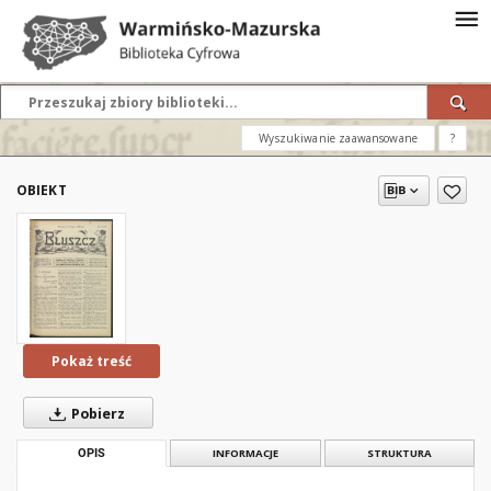
Wyszukiwanie zaawansowane
?
OBIEKT
Pokaż treść
Pobierz
OPIS
INFORMACJE
STRUKTURA