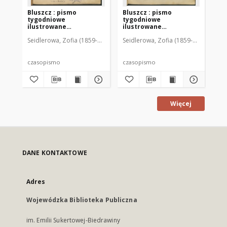
Bluszcz : pismo
Bluszcz : pismo
Bl
tygodniowe
tygodniowe
ty
ilustrowane
ilustrowane
il
poświęcone sprawom
poświęcone sprawom
po
Seidlerowa, Zofia (1859-1919). Red. i Wyd.
Seidlerowa, Zofia (1859-1919). Red. 
Sei
kobiecym, 1912 R. 48, nr
kobiecym, 1912 R. 48, nr
kob
1
2
3
czasopismo
czasopismo
cz
Więcej
DANE KONTAKTOWE
Adres
Wojewódzka Biblioteka Publiczna
im. Emilii Sukertowej-Biedrawiny