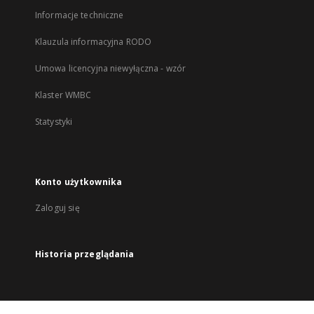
Informacje techniczne
Klauzula informacyjna RODO
Umowa licencyjna niewyłączna - wzór
Klaster WMBC
Statystyki
Konto użytkownika
Zaloguj się
Historia przeglądania