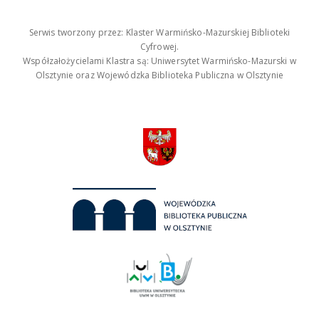
Serwis tworzony przez: Klaster Warmińsko-Mazurskiej Biblioteki
Cyfrowej.
Współzałożycielami Klastra są: Uniwersytet Warmińsko-Mazurski w
Olsztynie oraz Wojewódzka Biblioteka Publiczna w Olsztynie