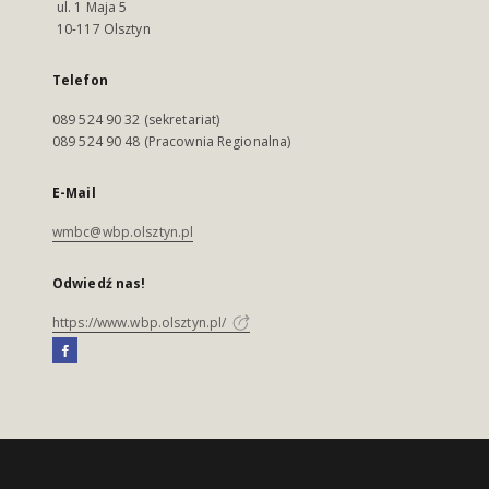
ul. 1 Maja 5
10-117 Olsztyn
Telefon
089 524 90 32 (sekretariat)
089 524 90 48 (Pracownia Regionalna)
E-Mail
wmbc@wbp.olsztyn.pl
Odwiedź nas!
https://www.wbp.olsztyn.pl/