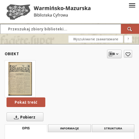
Wyszukiwanie zaawansowane
?
OBIEKT
Pokaż treść
Pobierz
OPIS
INFORMACJE
STRUKTURA