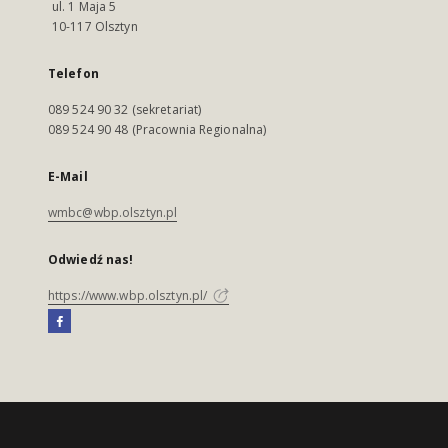
ul. 1 Maja 5
10-117 Olsztyn
Telefon
089 524 90 32 (sekretariat)
089 524 90 48 (Pracownia Regionalna)
E-Mail
wmbc@wbp.olsztyn.pl
Odwiedź nas!
https://www.wbp.olsztyn.pl/