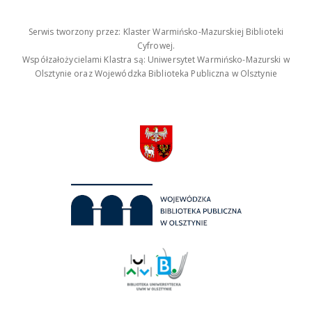
Serwis tworzony przez: Klaster Warmińsko-Mazurskiej Biblioteki
Cyfrowej.
Współzałożycielami Klastra są: Uniwersytet Warmińsko-Mazurski w
Olsztynie oraz Wojewódzka Biblioteka Publiczna w Olsztynie