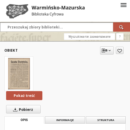
Wyszukiwanie zaawansowane
?
OBIEKT
Pokaż treść
Pobierz
OPIS
INFORMACJE
STRUKTURA