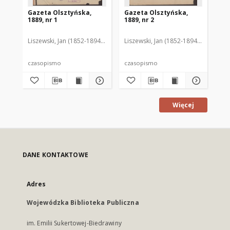
Gazeta Olsztyńska,
Gazeta Olsztyńska,
Ga
1889, nr 1
1889, nr 2
188
Liszewski, Jan (1852-1894). Red.
Liszewski, Jan (1852-1894). Red.
Lis
czasopismo
czasopismo
cz
Więcej
DANE KONTAKTOWE
Adres
Wojewódzka Biblioteka Publiczna
im. Emilii Sukertowej-Biedrawiny