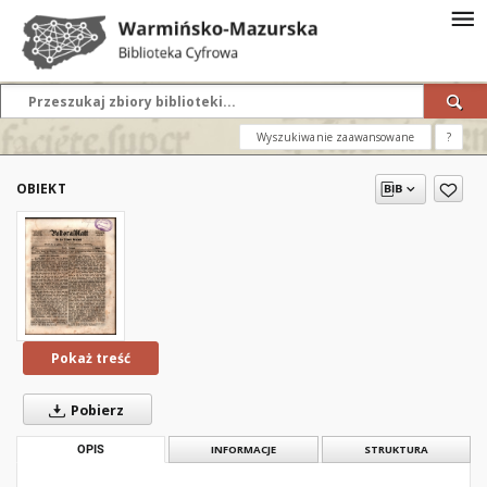
Wyszukiwanie zaawansowane
?
OBIEKT
Pokaż treść
Pobierz
OPIS
INFORMACJE
STRUKTURA