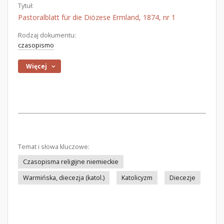
Tytuł:
Pastoralblatt für die Diözese Ermland, 1874, nr 1
Rodzaj dokumentu:
czasopismo
Więcej
Temat i słowa kluczowe:
Czasopisma religijne niemieckie
Warmińska, diecezja (katol.)
Katolicyzm
Diecezje