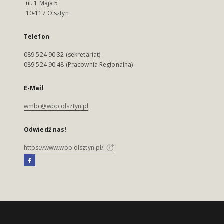
ul. 1 Maja 5
10-117 Olsztyn
Telefon
089 524 90 32 (sekretariat)
089 524 90 48 (Pracownia Regionalna)
E-Mail
wmbc@wbp.olsztyn.pl
Odwiedź nas!
https://www.wbp.olsztyn.pl/