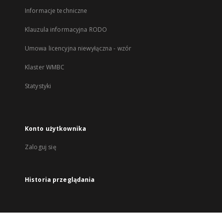
Informacje techniczne
Klauzula informacyjna RODO
Umowa licencyjna niewyłączna - wzór
Klaster WMBC
Statystyki
Konto użytkownika
Zaloguj się
Historia przeglądania