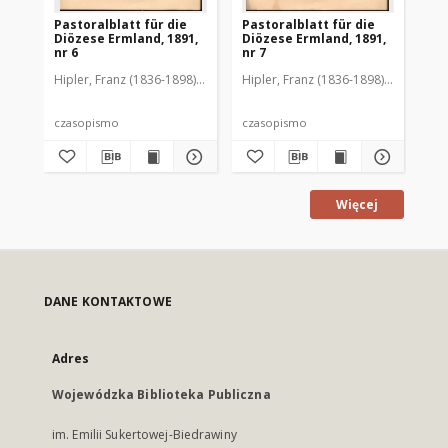
Pastoralblatt für die
Pastoralblatt für die
Pas
Diözese Ermland, 1891,
Diözese Ermland, 1891,
Di
nr 6
nr 7
nr 
Hipler, Franz (1836-1898). Red.
Hipler, Franz (1836-1898). Red.
Hip
czasopismo
czasopismo
cz
Więcej
DANE KONTAKTOWE
Adres
Wojewódzka Biblioteka Publiczna
im. Emilii Sukertowej-Biedrawiny