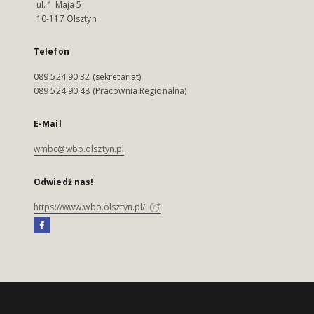
ul. 1 Maja 5
10-117 Olsztyn
Telefon
089 524 90 32 (sekretariat)
089 524 90 48 (Pracownia Regionalna)
E-Mail
wmbc@wbp.olsztyn.pl
Odwiedź nas!
https://www.wbp.olsztyn.pl/