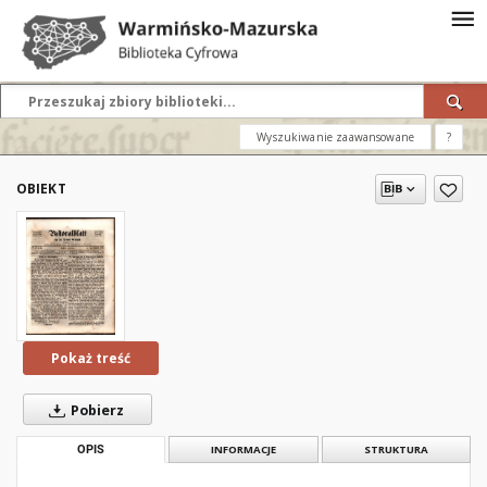
Wyszukiwanie zaawansowane
?
OBIEKT
Pokaż treść
Pobierz
OPIS
INFORMACJE
STRUKTURA