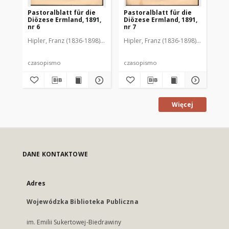
Pastoralblatt für die
Pastoralblatt für die
Pas
Diözese Ermland, 1891,
Diözese Ermland, 1891,
Di
nr 6
nr 7
nr 
Hipler, Franz (1836-1898). Red.
Hipler, Franz (1836-1898). Red.
Hip
czasopismo
czasopismo
cz
Więcej
DANE KONTAKTOWE
Adres
Wojewódzka Biblioteka Publiczna
im. Emilii Sukertowej-Biedrawiny