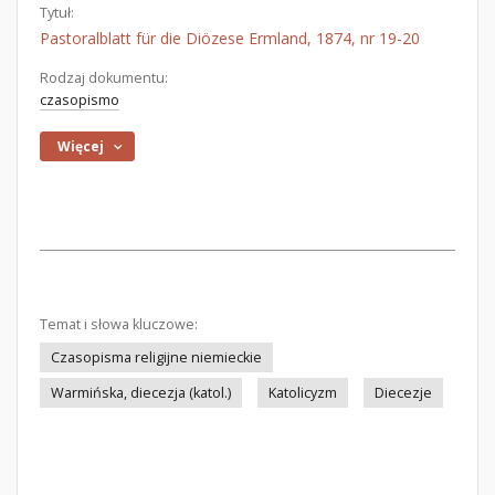
Tytuł:
Pastoralblatt für die Diözese Ermland, 1874, nr 19-20
Rodzaj dokumentu:
czasopismo
Więcej
Temat i słowa kluczowe:
Czasopisma religijne niemieckie
Warmińska, diecezja (katol.)
Katolicyzm
Diecezje