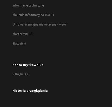
Informacje techniczne
Klauzula informacyjna RODO
Umowa licencyjna niewyłączna - wzór
Klaster WMBC
Statystyki
Konto użytkownika
Zaloguj się
Historia przeglądania