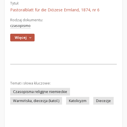
Tytuł:
Pastoralblatt für die Diözese Ermland, 1874, nr 6
Rodzaj dokumentu:
czasopismo
Więcej
Temat i słowa kluczowe:
Czasopisma religijne niemieckie
Warmińska, diecezja (katol.)
Katolicyzm
Diecezje