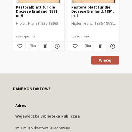
Pastoralblatt für die
Pastoralblatt für die
Pas
Diözese Ermland, 1891,
Diözese Ermland, 1891,
Di
nr 6
nr 7
nr 
Hipler, Franz (1836-1898). Red.
Hipler, Franz (1836-1898). Red.
Hip
czasopismo
czasopismo
cz
Więcej
DANE KONTAKTOWE
Adres
Wojewódzka Biblioteka Publiczna
im. Emilii Sukertowej-Biedrawiny