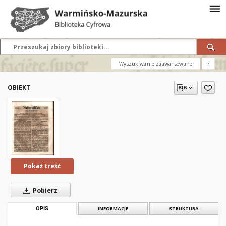
Wyszukiwanie zaawansowane
?
OBIEKT
Pokaż treść
Pobierz
OPIS
INFORMACJE
STRUKTURA