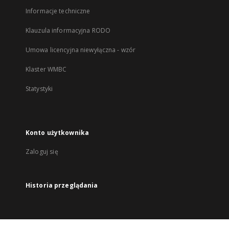
Informacje techniczne
Klauzula informacyjna RODO
Umowa licencyjna niewyłączna - wzór
Klaster WMBC
Statystyki
Konto użytkownika
Zaloguj się
Historia przeglądania