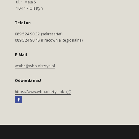
ul. 1 Maja 5
10-117 Olsztyn
Telefon
089 524 90 32 (sekretariat)
089 524 90 48 (Pracownia Regionalna)
E-Mail
wmbc@wbp.olsztyn.pl
Odwiedź nas!
https://www.wbp.olsztyn.pl/