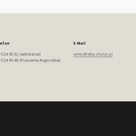
lefon
E-Mail
 524 90 32 (sekretariat)
wmbc@wbp.olsztyn.pl
 524 90 48 (Pracownia Regionalna)