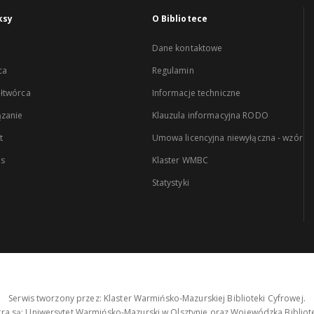
ksy
O Bibliotece
Dane kontaktowe
ca
Regulamin
łtwórca
Informacje techniczne
zanie
Klauzula informacyjna RODO
t
Umowa licencyjna niewyłączna - wzór
es
Klaster WMBC
Statystyki
Serwis tworzony przez: Klaster Warmińsko-Mazurskiej Biblioteki Cyfrowej.
tra są: Uniwersytet Warmińsko-Mazurski w Olsztynie oraz Wojewódzka Bibliote