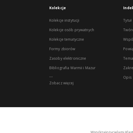
Kolekcje
Inde
Kolekcje instytucji
Tytuł
Kolekcje osób prywatnych
Twór
Kolekcje tematyczne
Wspó
Formy zbiorów
Powią
Zasoby elektroniczne
Tema
Bibliografia Warmii i Mazur
Zakr
...
Opis
Zobacz więcej
Współzałożycielami Klas