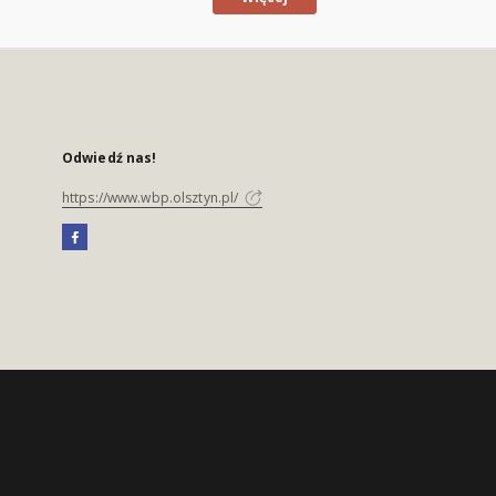
Odwiedź nas!
https://www.wbp.olsztyn.pl/