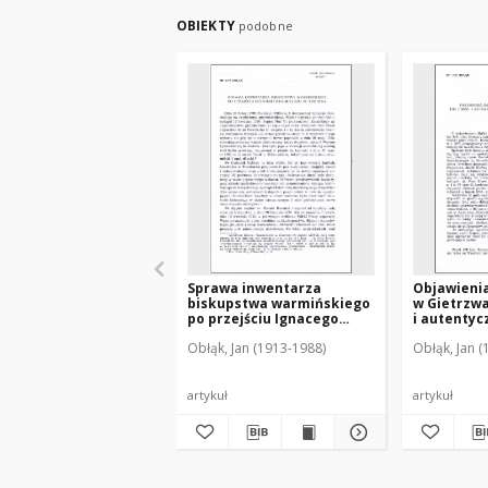
OBIEKTY
podobne
Sprawa inwentarza
Objawienia
biskupstwa warmińskiego
w Gietrzwał
po przejściu Ignacego
i autentyc
Krasickiego do Gniezna
współczesn
Obłąk, Jan (1913-1988)
Obłąk, Jan 
stulecie o
1977
artykuł
artykuł