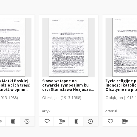
 Matki Boskiej
Słowo wstępne na
Życie religijne p
dzie : ich treść
otwarcie sympozjum ku
ludności katolic
zność w opinii
czci Stanisława Hozjusza
Olsztynie na pr
ych : (w
dnia 22 października 1978
wieków XIX i XX
(1913-1988)
Obłąk, Jan (1913-1988)
Obłąk, Jan (1913-
bjawień) 1877-
r.
artykuł
artykuł