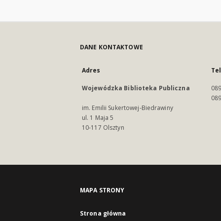
DANE KONTAKTOWE
Adres
Te
Wojewódzka Biblioteka Publiczna
089
089
im. Emilii Sukertowej-Biedrawiny
ul. 1 Maja 5
10-117 Olsztyn
MAPA STRONY
Strona główna