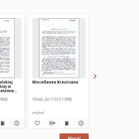
olskiej
Miscellanea Krasiciana
Słowo wstępne na
kiej w
rozpoczęcie sympoz
zełomie
1988)
Obłąk, Jan (1913-1988)
Obłąk, Jan (1913-1988)
artykuł
artykuł
Więcej