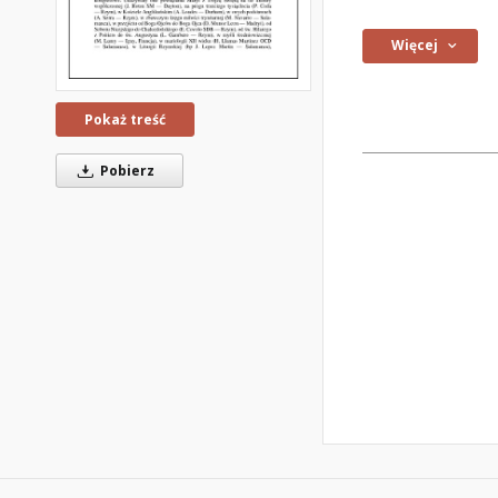
Więcej
Pokaż treść
Pobierz