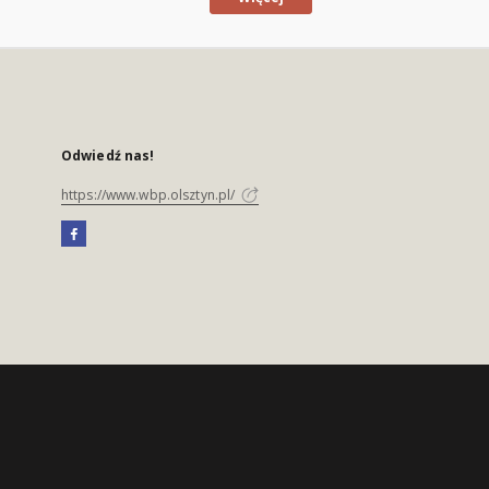
Odwiedź nas!
https://www.wbp.olsztyn.pl/