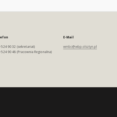
lefon
E-Mail
 524 90 32 (sekretariat)
wmbc@wbp.olsztyn.pl
 524 90 48 (Pracownia Regionalna)