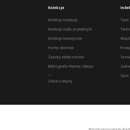
Kolekcje
Inde
Kolekcje instytucji
Tytuł
Kolekcje osób prywatnych
Twór
Kolekcje tematyczne
Wspó
Formy zbiorów
Powią
Zasoby elektroniczne
Tema
Bibliografia Warmii i Mazur
Zakr
...
Opis
Zobacz więcej
Współzałożycielami Klas