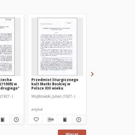
ciecha
Przedmiot liturgicznego
Duchowość Zgromadz
 (†1009) w
kult Matki Boskiej w
Sióstr św. Katarzyny
 drugiego"
Polsce XIII wieku
Dziewicy i Męczennic
1583-1983
(1927- )
Wojtkowski, Julian (1927- )
Wojtkowski, Julian (1927-
artykuł
artykuł
Więcej