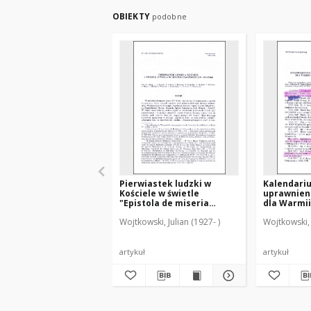
OBIEKTY
podobne
Pierwiastek ludzki w
Kalendari
Kościele w świetle
uprawnien
"Epistola de miseria
dla Warmii
curatorum" (GW 9842-9366)
wojnie świ
Wojtkowski, Julian (1927- )
Wojtkowski, 
artykuł
artykuł