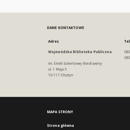
DANE KONTAKTOWE
Adres
Te
Wojewódzka Biblioteka Publiczna
089
089
im. Emilii Sukertowej-Biedrawiny
ul. 1 Maja 5
10-117 Olsztyn
MAPA STRONY
Strona główna