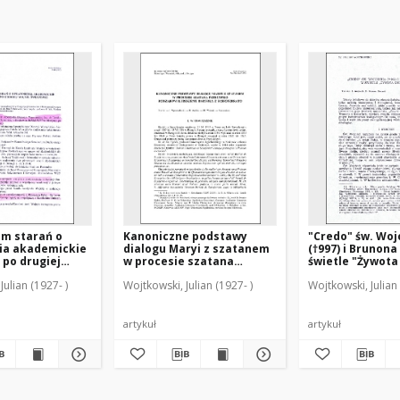
um starań o
Kanoniczne podstawy
"Credo" św. Woj
ia akademickie
dialogu Maryi z szatanem
(†997) i Brunona
 po drugiej
w procesie szatana
świetle "Żywota
atowej
przeciwko rodzajowi
Julian (1927- )
Wojtkowski, Julian (1927- )
Wojtkowski, Julian 
ludzkiemu Bartola z
Sassoferrato
artykuł
artykuł