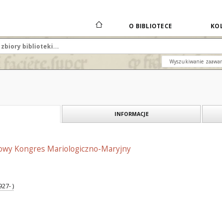
O BIBLIOTECE
KOL
Wyszukiwanie zaawa
INFORMACJE
owy Kongres Mariologiczno-Maryjny
927- )