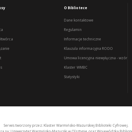
ksy
O Bibliotece
Dane kontaktowe
ca
Regulamin
łtwórca
Informacje techniczne
zanie
Klauzula informacyjna RODO
t
Umowa licencyjna niewyłączna - wzór
es
Klaster WMBC
Statystyki
Serwis tworzony przez: Klaster Warmińsko-Mazurskiej Biblioteki Cyfrowej.
tra są: Uniwersytet Warmińsko-Mazurski w Olsztynie oraz Wojewódzka Bibliote