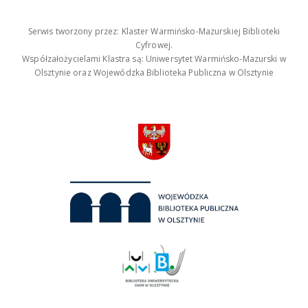
Serwis tworzony przez: Klaster Warmińsko-Mazurskiej Biblioteki
Cyfrowej.
Współzałożycielami Klastra są: Uniwersytet Warmińsko-Mazurski w
Olsztynie oraz Wojewódzka Biblioteka Publiczna w Olsztynie