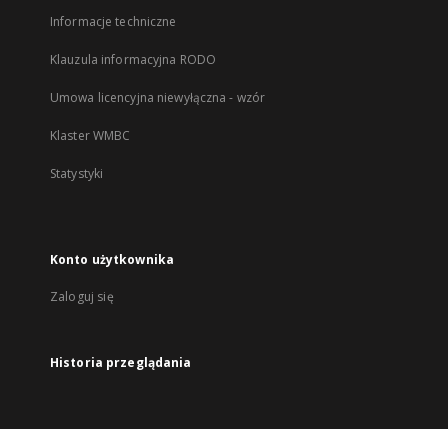
Informacje techniczne
Klauzula informacyjna RODO
Umowa licencyjna niewyłączna - wzór
Klaster WMBC
Statystyki
Konto użytkownika
Zaloguj się
Historia przeglądania