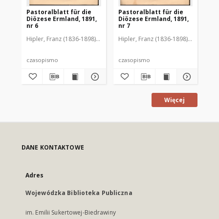
Pastoralblatt für die
Pastoralblatt für die
Pas
Diözese Ermland, 1891,
Diözese Ermland, 1891,
Di
nr 6
nr 7
nr 
Hipler, Franz (1836-1898). Red.
Hipler, Franz (1836-1898). Red.
Hip
czasopismo
czasopismo
cz
Więcej
DANE KONTAKTOWE
Adres
Wojewódzka Biblioteka Publiczna
im. Emilii Sukertowej-Biedrawiny