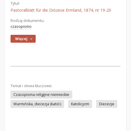
Tytuł:
Pastoralblatt für die Diözese Ermland, 1874, nr 19-20
Rodzaj dokumentu:
czasopismo
Więcej
Temat i słowa kluczowe:
Czasopisma religijne niemieckie
Warmińska, diecezja (katol.)
Katolicyzm
Diecezje