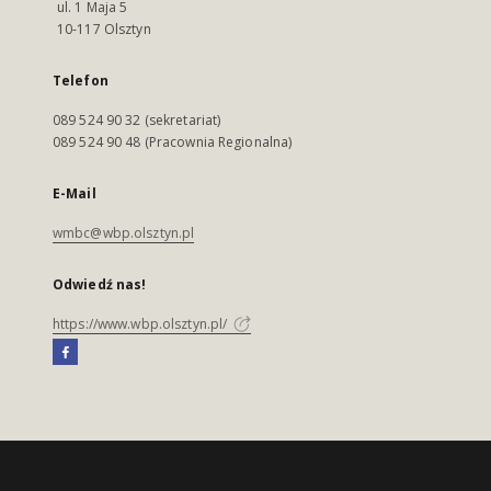
ul. 1 Maja 5
10-117 Olsztyn
Telefon
089 524 90 32 (sekretariat)
089 524 90 48 (Pracownia Regionalna)
E-Mail
wmbc@wbp.olsztyn.pl
Odwiedź nas!
https://www.wbp.olsztyn.pl/