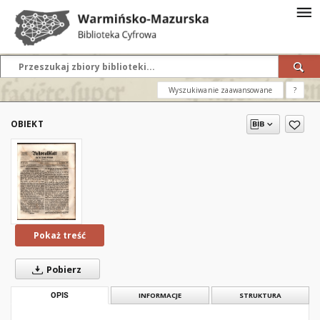
Wyszukiwanie zaawansowane
?
OBIEKT
Pokaż treść
Pobierz
OPIS
INFORMACJE
STRUKTURA