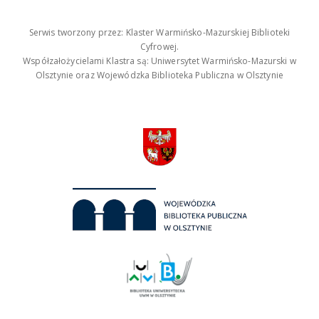
Serwis tworzony przez: Klaster Warmińsko-Mazurskiej Biblioteki
Cyfrowej.
Współzałożycielami Klastra są: Uniwersytet Warmińsko-Mazurski w
Olsztynie oraz Wojewódzka Biblioteka Publiczna w Olsztynie