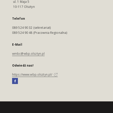
ul. 1 Maja 5
10-117 Olsztyn
Telefon
089 524 90 32 (sekretariat)
089 524 90 48 (Pracownia Regionalna)
E-Mail
wmbc@wbp.olsztyn.pl
Odwiedź nas!
https://www.wbp.olsztyn.pl/