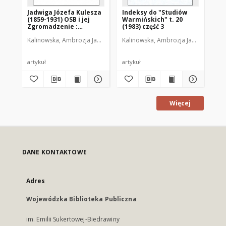
Jadwiga Józefa Kulesza
Indeksy do "Studiów
In
(1859-1931) OSB i jej
Warmińskich" t. 20
Wa
Zgromadzenie :
(1983) część 3
(19
(działalność
Kalinowska, Ambrozja Jadwiga (1943- )
Kalinowska, Ambrozja Jadwiga (1943-
Kal
opiekuńczo-
ekumeniczna)
artykuł
artykuł
art
Więcej
DANE KONTAKTOWE
Adres
Wojewódzka Biblioteka Publiczna
im. Emilii Sukertowej-Biedrawiny