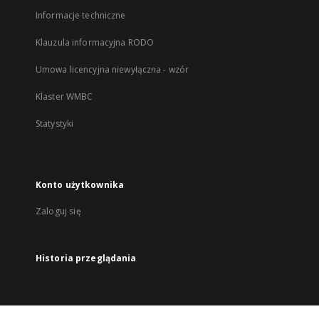
Informacje techniczne
Klauzula informacyjna RODO
Umowa licencyjna niewyłączna - wzór
Klaster WMBC
Statystyki
Konto użytkownika
Zaloguj się
Historia przeglądania