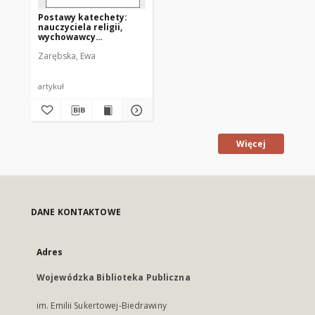
Postawy katechety:
nauczyciela religii,
wychowawcy
chrześcijańskiego,
Zarębska, Ewa
świadka Chrystusa i
Kościoła
artykuł
Więcej
DANE KONTAKTOWE
Adres
Wojewódzka Biblioteka Publiczna
im. Emilii Sukertowej-Biedrawiny