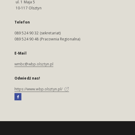
ul. 1 Maja 5
10-117 Olsztyn
Telefon
089 524 90 32 (sekretariat)
089 524 90 48 (Pracownia Regionalna)
E-Mail
wmbc@wbp.olsztyn.pl
Odwiedź nas!
https://www.wbp.olsztyn.pl/