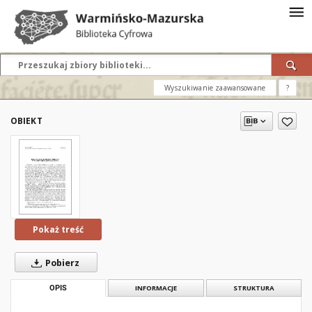
Wyszukiwanie zaawansowane
?
OBIEKT
Pokaż treść
Pobierz
OPIS
INFORMACJE
STRUKTURA