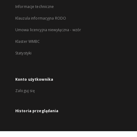
Informacje techniczne
Klauzula informacyjna RODO
Umowa licencyjna niewyłączna - wzór
Klaster WMBC
Statystyki
Konto użytkownika
Zaloguj się
Historia przeglądania