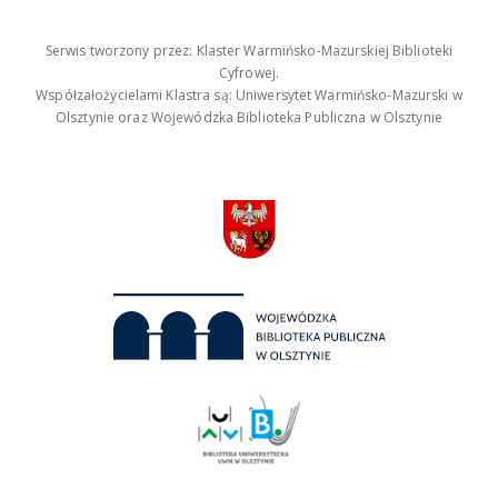
Serwis tworzony przez: Klaster Warmińsko-Mazurskiej Biblioteki
Cyfrowej.
Współzałożycielami Klastra są: Uniwersytet Warmińsko-Mazurski w
Olsztynie oraz Wojewódzka Biblioteka Publiczna w Olsztynie