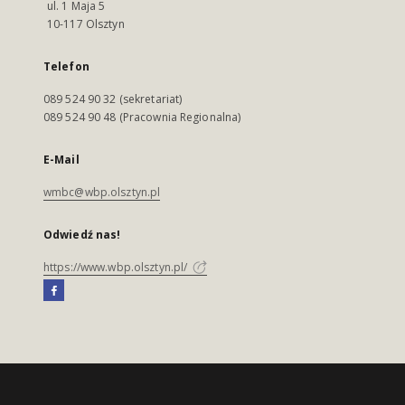
ul. 1 Maja 5
10-117 Olsztyn
Telefon
089 524 90 32 (sekretariat)
089 524 90 48 (Pracownia Regionalna)
E-Mail
wmbc@wbp.olsztyn.pl
Odwiedź nas!
https://www.wbp.olsztyn.pl/