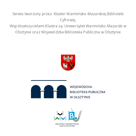
Serwis tworzony przez: Klaster Warmińsko-Mazurskiej Biblioteki
Cyfrowej.
Współzałożycielami Klastra są: Uniwersytet Warmińsko-Mazurski w
Olsztynie oraz Wojewódzka Biblioteka Publiczna w Olsztynie