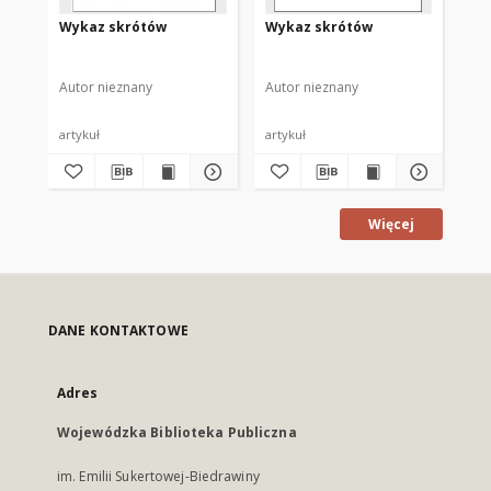
Wykaz skrótów
Wykaz skrótów
Wy
Autor nieznany
Autor nieznany
Aut
artykuł
artykuł
art
Więcej
DANE KONTAKTOWE
Adres
Wojewódzka Biblioteka Publiczna
im. Emilii Sukertowej-Biedrawiny