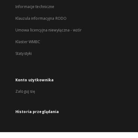
Informacje techniczne
Klauzula informacyjna RODO
Umowa licencyjna niewyłączna - wzór
Klaster WMBC
Statystyki
Konto użytkownika
Zaloguj się
Historia przeglądania