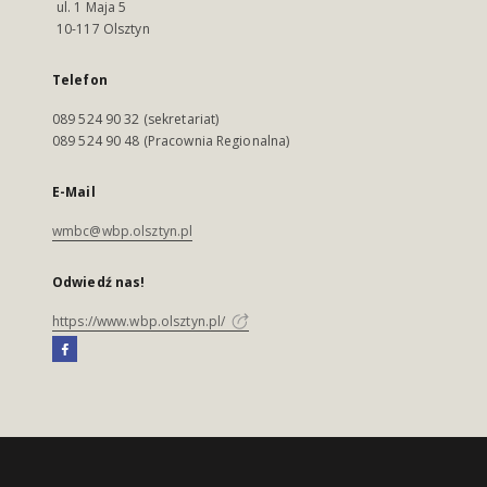
ul. 1 Maja 5
10-117 Olsztyn
Telefon
089 524 90 32 (sekretariat)
089 524 90 48 (Pracownia Regionalna)
E-Mail
wmbc@wbp.olsztyn.pl
Odwiedź nas!
https://www.wbp.olsztyn.pl/