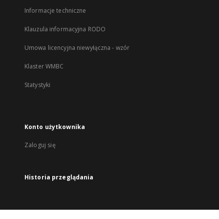
Informacje techniczne
Klauzula informacyjna RODO
Umowa licencyjna niewyłączna - wzór
Klaster WMBC
Statystyki
Konto użytkownika
Zaloguj się
Historia przeglądania