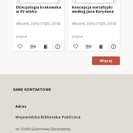
Eklezjologia krakowska
Koncepcja metafizyki
w XV wieku
według Jana Burydana
Włodek, Zofia (1925-2018)
Włodek, Zofia (1925-2018)
artykuł
artykuł
Więcej
DANE KONTAKTOWE
Adres
Wojewódzka Biblioteka Publiczna
im. Emilii Sukertowej-Biedrawiny