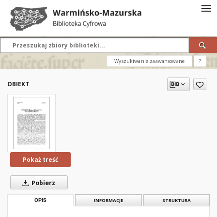
Wyszukiwanie zaawansowane
?
OBIEKT
Pokaż treść
Pobierz
OPIS
INFORMACJE
STRUKTURA