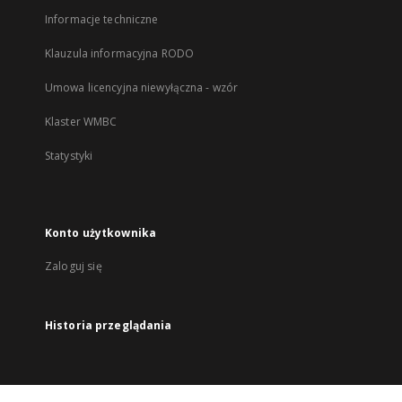
Informacje techniczne
Klauzula informacyjna RODO
Umowa licencyjna niewyłączna - wzór
Klaster WMBC
Statystyki
Konto użytkownika
Zaloguj się
Historia przeglądania