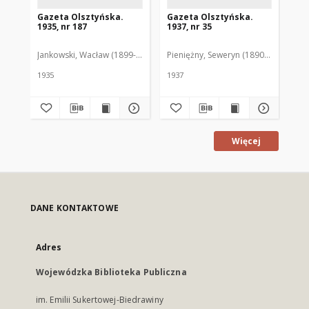
Gazeta Olsztyńska.
Gazeta Olsztyńska.
Ga
1935, nr 187
1937, nr 35
193
Jankowski, Wacław (1899-1975). Red.
Pieniężny, Seweryn (1890-1940). Red
Jan
1935
1937
193
Więcej
DANE KONTAKTOWE
Adres
Wojewódzka Biblioteka Publiczna
im. Emilii Sukertowej-Biedrawiny