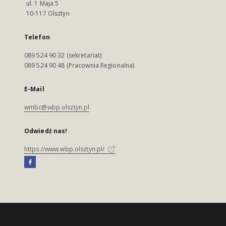
ul. 1 Maja 5
10-117 Olsztyn
Telefon
089 524 90 32 (sekretariat)
089 524 90 48 (Pracownia Regionalna)
E-Mail
wmbc@wbp.olsztyn.pl
Odwiedź nas!
https://www.wbp.olsztyn.pl/