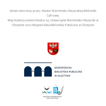
Serwis tworzony przez: Klaster Warmińsko-Mazurskiej Biblioteki
Cyfrowej.
Współzałożycielami Klastra są: Uniwersytet Warmińsko-Mazurski w
Olsztynie oraz Wojewódzka Biblioteka Publiczna w Olsztynie