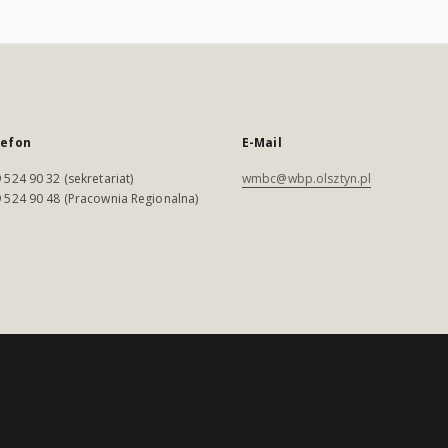
lefon
E-Mail
 524 90 32 (sekretariat)
wmbc@wbp.olsztyn.pl
 524 90 48 (Pracownia Regionalna)