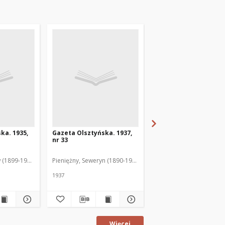
ka. 1935,
Gazeta Olsztyńska. 1937,
Gazeta Olsztyńska. 1
nr 33
nr 17
 (1899-1975). Red.
Pieniężny, Seweryn (1890-1940). Red.
Jankowski, Wacław (1899
1937
1936
Więcej