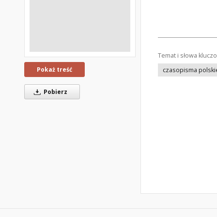
Temat i słowa klucz
Pokaż treść
czasopisma polski
Pobierz