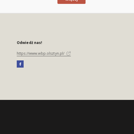
Odwiedź nas!
https://www.wbp.olsztyn.pl/