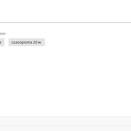
owe:
e
czasopisma 20 w.