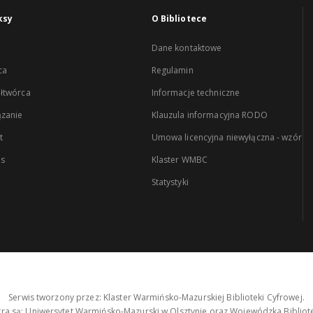
ksy
O Bibliotece
Dane kontaktowe
ca
Regulamin
łtwórca
Informacje techniczne
zanie
Klauzula informacyjna RODO
t
Umowa licencyjna niewyłączna - wzór
es
Klaster WMBC
Statystyki
Serwis tworzony przez: Klaster Warmińsko-Mazurskiej Biblioteki Cyfrowej.
tra są: Uniwersytet Warmińsko-Mazurski w Olsztynie oraz Wojewódzka Bibliote