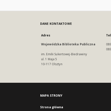
DANE KONTAKTOWE
Adres
Te
Wojewódzka Biblioteka Publiczna
089
089
im. Emilii Sukertowej-Biedrawiny
ul. 1 Maja 5
10-117 Olsztyn
MAPA STRONY
Strona główna