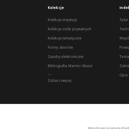
Kolekcje
Inde
Kolekcje instytucji
Tytuł
Kolekcje osób prywatnych
Twór
Kolekcje tematyczne
Wspó
Formy zbiorów
Powią
Zasoby elektroniczne
Tema
Bibliografia Warmii i Mazur
Zakr
...
Opis
Zobacz więcej
Współzałożycielami Klas