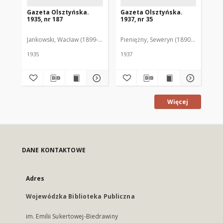
Gazeta Olsztyńska.
Gazeta Olsztyńska.
Ga
1935, nr 187
1937, nr 35
193
Jankowski, Wacław (1899-1975). Red.
Pieniężny, Seweryn (1890-1940). Red
Jan
1935
1937
193
Więcej
DANE KONTAKTOWE
Adres
Wojewódzka Biblioteka Publiczna
im. Emilii Sukertowej-Biedrawiny