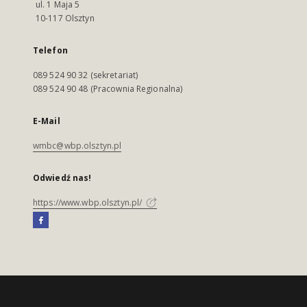
ul. 1 Maja 5
10-117 Olsztyn
Telefon
089 524 90 32 (sekretariat)
089 524 90 48 (Pracownia Regionalna)
E-Mail
wmbc@wbp.olsztyn.pl
Odwiedź nas!
https://www.wbp.olsztyn.pl/