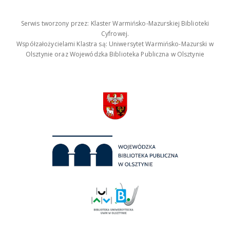
Serwis tworzony przez: Klaster Warmińsko-Mazurskiej Biblioteki
Cyfrowej.
Współzałożycielami Klastra są: Uniwersytet Warmińsko-Mazurski w
Olsztynie oraz Wojewódzka Biblioteka Publiczna w Olsztynie