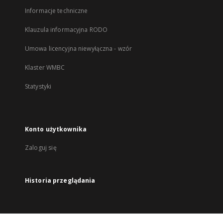
Informacje techniczne
Klauzula informacyjna RODO
Umowa licencyjna niewyłączna - wzór
Klaster WMBC
Statystyki
Konto użytkownika
Zaloguj się
Historia przeglądania