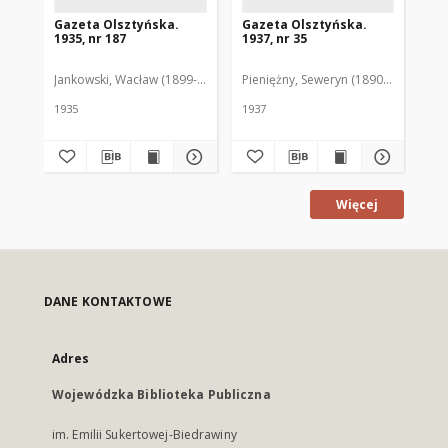
Gazeta Olsztyńska.
Gazeta Olsztyńska.
Ga
1935, nr 187
1937, nr 35
193
Jankowski, Wacław (1899-1975). Red.
Pieniężny, Seweryn (1890-1940). Red
Jan
1935
1937
193
Więcej
DANE KONTAKTOWE
Adres
Wojewódzka Biblioteka Publiczna
im. Emilii Sukertowej-Biedrawiny