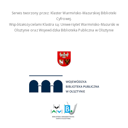
Serwis tworzony przez: Klaster Warmińsko-Mazurskiej Biblioteki
Cyfrowej.
Współzałożycielami Klastra są: Uniwersytet Warmińsko-Mazurski w
Olsztynie oraz Wojewódzka Biblioteka Publiczna w Olsztynie