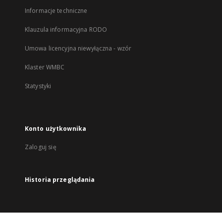
Informacje techniczne
Klauzula informacyjna RODO
Umowa licencyjna niewyłączna - wzór
Klaster WMBC
Statystyki
Konto użytkownika
Zaloguj się
Historia przeglądania