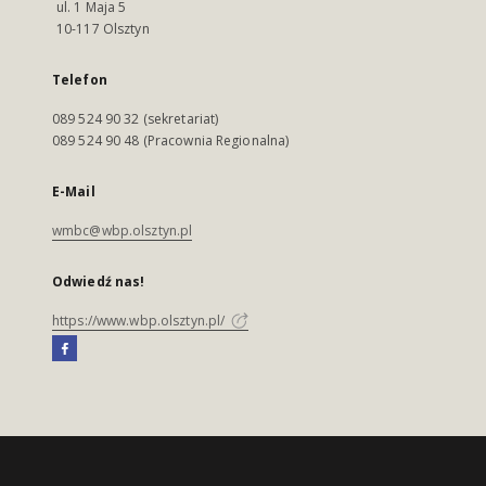
ul. 1 Maja 5
10-117 Olsztyn
Telefon
089 524 90 32 (sekretariat)
089 524 90 48 (Pracownia Regionalna)
E-Mail
wmbc@wbp.olsztyn.pl
Odwiedź nas!
https://www.wbp.olsztyn.pl/