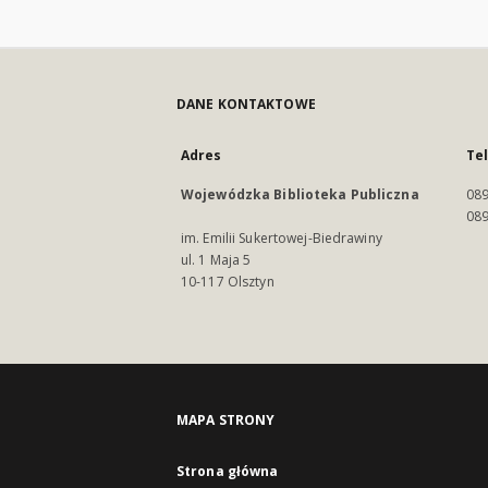
DANE KONTAKTOWE
Adres
Te
Wojewódzka Biblioteka Publiczna
089
089
im. Emilii Sukertowej-Biedrawiny
ul. 1 Maja 5
10-117 Olsztyn
MAPA STRONY
Strona główna