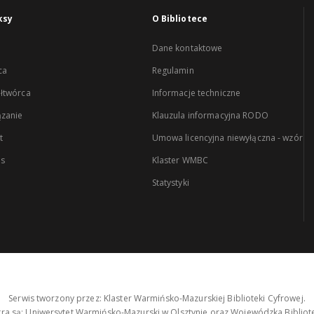
ksy
O Bibliotece
Dane kontaktowe
ca
Regulamin
łtwórca
Informacje techniczne
zanie
Klauzula informacyjna RODO
t
Umowa licencyjna niewyłączna - wzór
es
Klaster WMBC
Statystyki
Serwis tworzony przez: Klaster Warmińsko-Mazurskiej Biblioteki Cyfrowej.
tra są: Uniwersytet Warmińsko-Mazurski w Olsztynie oraz Wojewódzka Bibliote