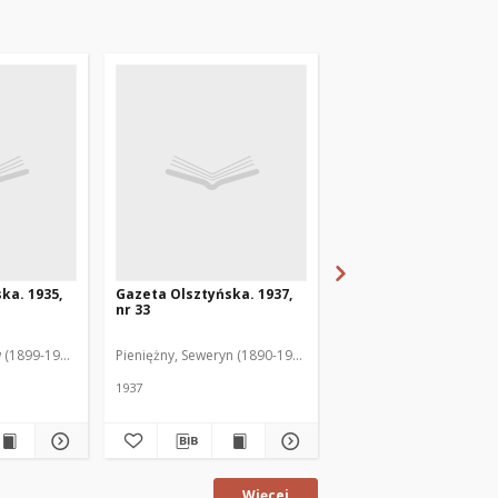
ka. 1935,
Gazeta Olsztyńska. 1937,
Gazeta Olsztyńska. 1
nr 33
nr 17
 (1899-1975). Red.
Pieniężny, Seweryn (1890-1940). Red.
Jankowski, Wacław (1899
1937
1936
Więcej