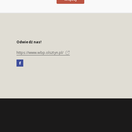
Odwiedź nas!
https://www.wbp.olsztyn.pl/