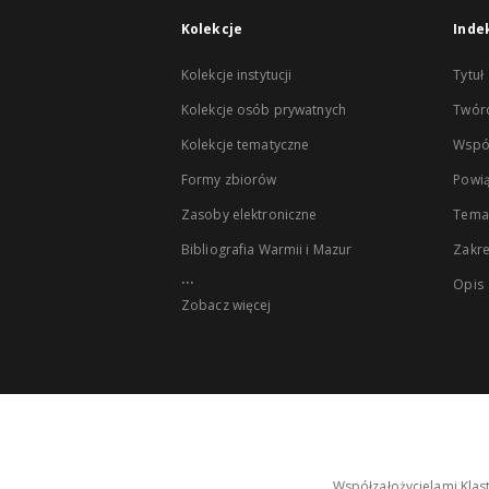
Kolekcje
Inde
Kolekcje instytucji
Tytuł
Kolekcje osób prywatnych
Twór
Kolekcje tematyczne
Wspó
Formy zbiorów
Powią
Zasoby elektroniczne
Tema
Bibliografia Warmii i Mazur
Zakr
...
Opis
Zobacz więcej
Współzałożycielami Klas