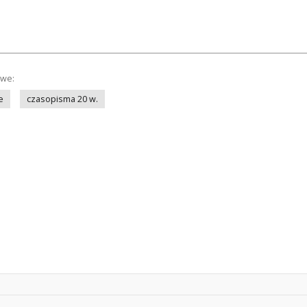
owe:
e
czasopisma 20 w.