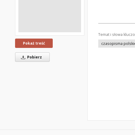
Temat i słowa klucz
Pokaż treść
czasopisma polski
Pobierz