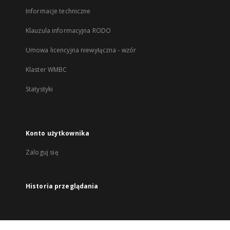
Informacje techniczne
Klauzula informacyjna RODO
Umowa licencyjna niewyłączna - wzór
Klaster WMBC
Statystyki
Konto użytkownika
Zaloguj się
Historia przeglądania