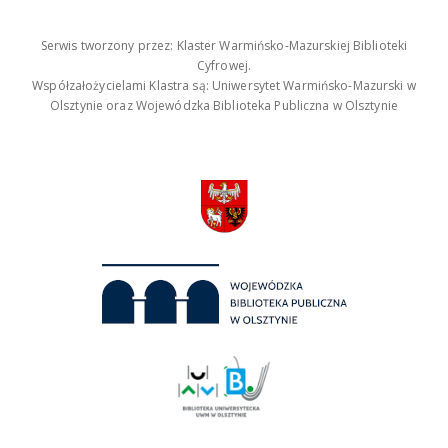
Serwis tworzony przez: Klaster Warmińsko-Mazurskiej Biblioteki
Cyfrowej.
Współzałożycielami Klastra są: Uniwersytet Warmińsko-Mazurski w
Olsztynie oraz Wojewódzka Biblioteka Publiczna w Olsztynie