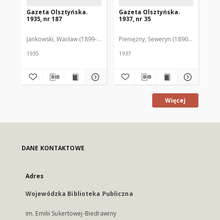
Gazeta Olsztyńska.
Gazeta Olsztyńska.
Ga
1935, nr 187
1937, nr 35
193
Jankowski, Wacław (1899-1975). Red.
Pieniężny, Seweryn (1890-1940). Red
Jan
1935
1937
193
Więcej
DANE KONTAKTOWE
Adres
Wojewódzka Biblioteka Publiczna
im. Emilii Sukertowej-Biedrawiny