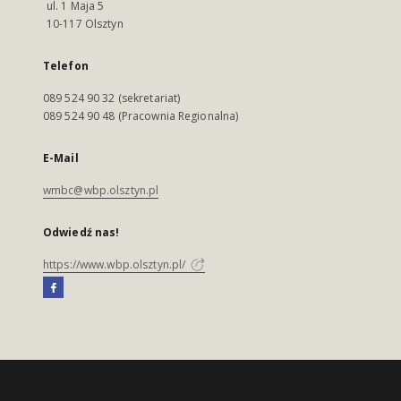
ul. 1 Maja 5
10-117 Olsztyn
Telefon
089 524 90 32 (sekretariat)
089 524 90 48 (Pracownia Regionalna)
E-Mail
wmbc@wbp.olsztyn.pl
Odwiedź nas!
https://www.wbp.olsztyn.pl/