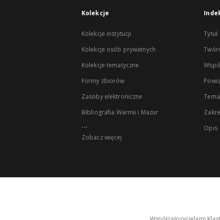
Kolekcje
Inde
Kolekcje instytucji
Tytuł
Kolekcje osób prywatnych
Twór
Kolekcje tematyczne
Wspó
Formy zbiorów
Powią
Zasoby elektroniczne
Tema
Bibliografia Warmii i Mazur
Zakr
...
Opis
Zobacz więcej
Współzałożycielami Klas