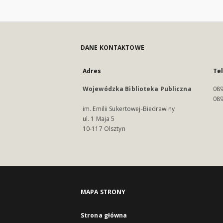
DANE KONTAKTOWE
Adres
Te
Wojewódzka Biblioteka Publiczna
089
089
im. Emilii Sukertowej-Biedrawiny
ul. 1 Maja 5
10-117 Olsztyn
MAPA STRONY
Strona główna