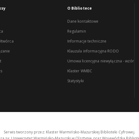
ksy
O Bibliotece
Dane kontaktowe
ca
Regulamin
łtwórca
Informacje techniczne
zanie
Klauzula informacyjna RODO
t
Umowa licencyjna niewyłączna - wzór
es
Klaster WMBC
Statystyki
Serwis tworzony przez: Klaster Warmińsko-Mazurskiej Biblioteki Cyfrowej.
tra są: Uniwersytet Warmińsko-Mazurski w Olsztynie oraz Wojewódzka Bibliote