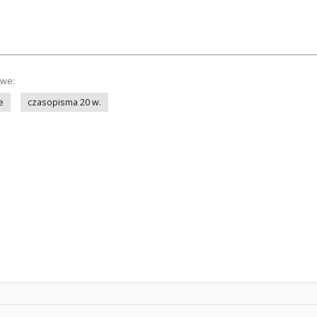
owe:
e
czasopisma 20 w.