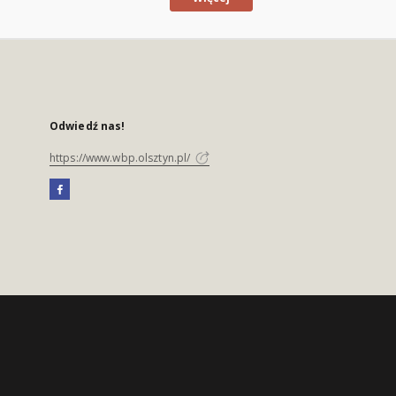
Odwiedź nas!
https://www.wbp.olsztyn.pl/