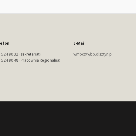
lefon
E-Mail
 524 90 32 (sekretariat)
wmbc@wbp.olsztyn.pl
 524 90 48 (Pracownia Regionalna)