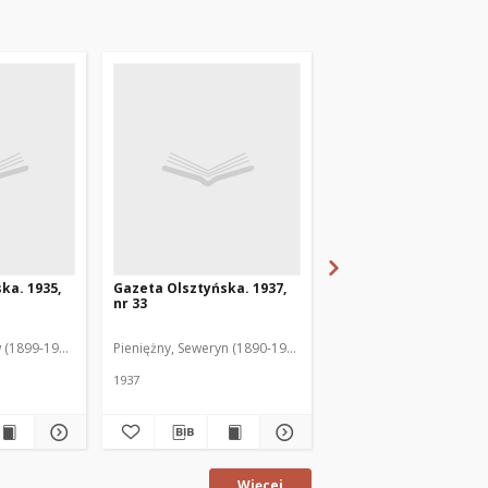
ka. 1935,
Gazeta Olsztyńska. 1937,
Gazeta Olsztyńska. 1
nr 33
nr 17
 (1899-1975). Red.
Pieniężny, Seweryn (1890-1940). Red.
Jankowski, Wacław (1899
1937
1936
Więcej