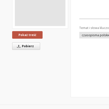
Temat i słowa klucz
Pokaż treść
czasopisma polski
Pobierz