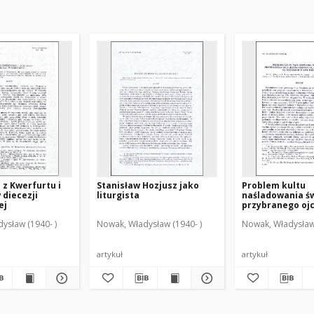
 z Kwerfurtu i
Stanisław Hozjusz jako
Problem kultu
 diecezji
liturgista
naśladowania św
ej
przybranego ojc
Chrystusa, u e
ysław (1940- )
Nowak, Władysław (1940- )
Nowak, Władysław 
na Mazurach w X
artykuł
artykuł