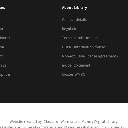
xes
About Library
Contact details
or
Regulations
ibutor
Technical Information
ion
GDPR - Information clause
ct
Non-exclusive license agreement -
rage
model document
iption
Cluster WMBC
Website created by: Cluster of Warmia and Mazury Digital Library.
 Cluster are: University of Warmia and Mazury in Olsztyn and the Provincial Pub