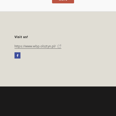
Visit us!
https://www.wbp.olsztyn.pl/