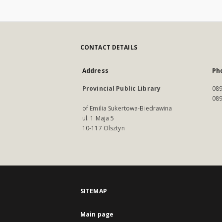
CONTACT DETAILS
Address
Ph
Provincial Public Library
089
089
of Emilia Sukertowa-Biedrawina
ul. 1 Maja 5
10-117 Olsztyn
SITEMAP
Main page