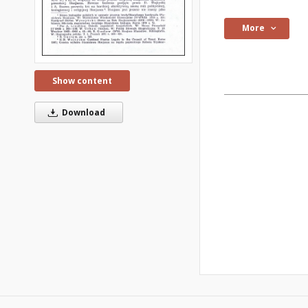
More
Show content
Download