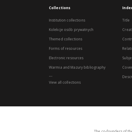
Collections
Inde
Institution collections
Title
Kolekcje osób prywatnych
Creat
Themed collections
Contr
Forms of resources
Relat
Electronic resources
Subje
Warmia and Mazury bibliography
Cove
...
Descr
View all collections
The co-founders of the