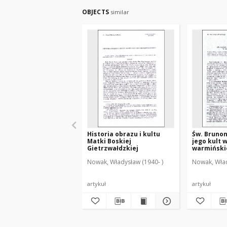
OBJECTS
similar
Historia obrazu i kultu
Św. Brunon
Matki Boskiej
jego kult w
Gietrzwałdzkiej
warmiński
Nowak, Władysław (1940- )
Nowak, Wład
artykuł
artykuł