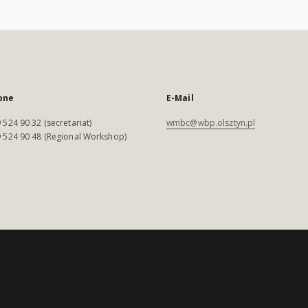
one
E-Mail
 524 90 32 (secretariat)
wmbc@wbp.olsztyn.pl
 524 90 48 (Regional Workshop)