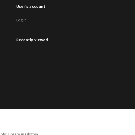
User's account
Log in
Recently viewed
lic Library in Olsztyn.