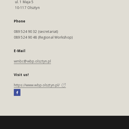
ul. 1 Maja 5
10-117 Olsztyn
Phone
089 524 90 32 (secretariat)
089 524 90 48 (Regional Workshop)
E-Mail
wmbc@wbp.olsztyn.pl
Visit us!
https://www.wbp.olsztyn.pl/