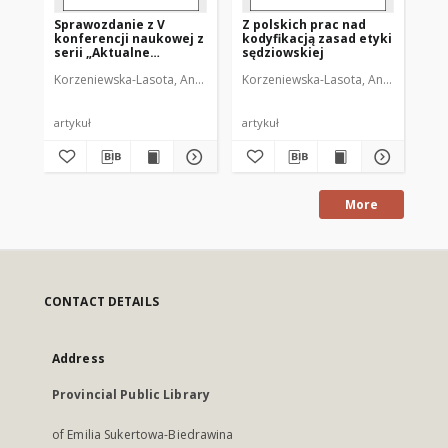
Sprawozdanie z V
Z polskich prac nad
Za
konferencji naukowej z
kodyfikacją zasad etyki
su
serii „Aktualne
sędziowskiej
problemy wymiaru
Korzeniewska-Lasota, Anna
Korzeniewska-Lasota, Anna
Kor
sprawiedliwości” na
temat „Środki prawne
kreowania wizerunku
sądów w
artykuł
artykuł
art
społeczeństwie”,
Lublin, 4 grudnia 2012 r.
More
CONTACT DETAILS
Address
Provincial Public Library
of Emilia Sukertowa-Biedrawina