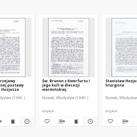
przejawy
Św. Brunon z Kwerfurtu i
Stanisław Hozju
nej postawy
jego kult w diecezji
liturgista
 Hozjusza
warmińskiej
ysław (1940- )
Nowak, Władysław (1940- )
Nowak, Władysław 
artykuł
artykuł