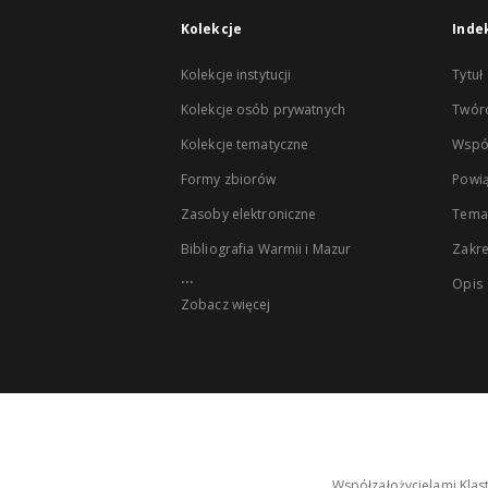
Kolekcje
Inde
Kolekcje instytucji
Tytuł
Kolekcje osób prywatnych
Twór
Kolekcje tematyczne
Wspó
Formy zbiorów
Powią
Zasoby elektroniczne
Tema
Bibliografia Warmii i Mazur
Zakr
...
Opis
Zobacz więcej
Współzałożycielami Klas