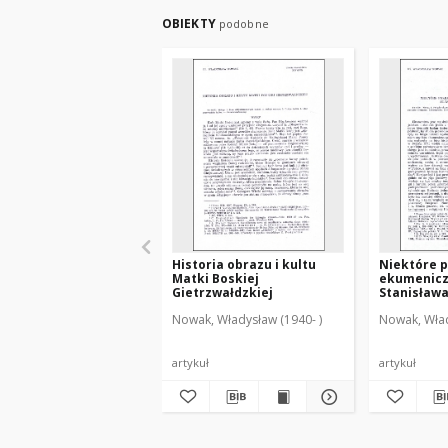
OBIEKTY
podobne
Historia obrazu i kultu
Niektóre 
Matki Boskiej
ekumenicz
Gietrzwałdzkiej
Stanisława
Nowak, Władysław (1940- )
Nowak, Wład
artykuł
artykuł