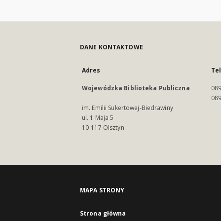
DANE KONTAKTOWE
Adres
Te
Wojewódzka Biblioteka Publiczna
089
089
im. Emilii Sukertowej-Biedrawiny
ul. 1 Maja 5
10-117 Olsztyn
MAPA STRONY
Strona główna