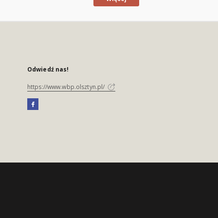
Odwiedź nas!
https://www.wbp.olsztyn.pl/