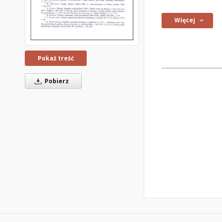
Więcej
Pokaż treść
Pobierz