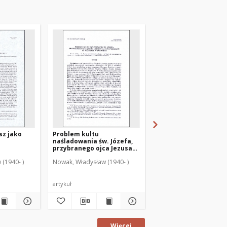
sz jako
Problem kultu
Teologiczny i pastor
naśladowania św. Józefa,
wymiar VII.
przybranego ojca Jezusa
Międzynarodowego
Chrystusa, u ewangelików
Sympozjum
(1940- )
Nowak, Władysław (1940- )
Nowak, Władysław (1940
na Mazurach w XVII wieku
Józefologicznego na
Malcie (1997)
artykuł
artykuł
Więcej