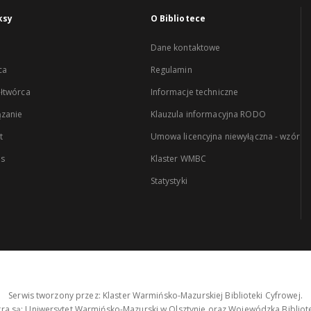
ksy
O Bibliotece
Dane kontaktowe
ca
Regulamin
łtwórca
Informacje techniczne
zanie
Klauzula informacyjna RODO
t
Umowa licencyjna niewyłączna - wzór
es
Klaster WMBC
Statystyki
Serwis tworzony przez: Klaster Warmińsko-Mazurskiej Biblioteki Cyfrowej.
tra są: Uniwersytet Warmińsko-Mazurski w Olsztynie oraz Wojewódzka Bibliote