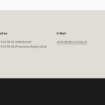
lefon
E-Mail
 524 90 32 (sekretariat)
wmbc@wbp.olsztyn.pl
 524 90 48 (Pracownia Regionalna)