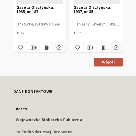
Gazeta Olsztyńska.
Gazeta Olsztyńska.
Ga
1935, nr 187
1937, nr 35
193
Jankowski, Wacław (1899-1975). Red.
Pieniężny, Seweryn (1890-1940). Red
Jan
1935
1937
193
Więcej
DANE KONTAKTOWE
Adres
Wojewódzka Biblioteka Publiczna
im. Emilii Sukertowej-Biedrawiny