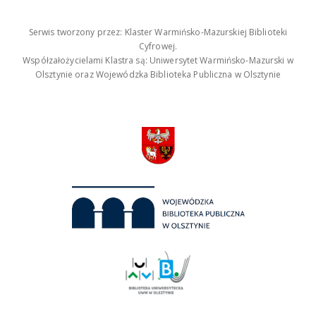
Serwis tworzony przez: Klaster Warmińsko-Mazurskiej Biblioteki
Cyfrowej.
Współzałożycielami Klastra są: Uniwersytet Warmińsko-Mazurski w
Olsztynie oraz Wojewódzka Biblioteka Publiczna w Olsztynie