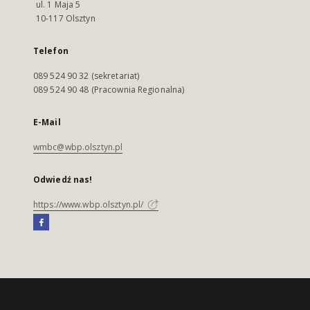
ul. 1 Maja 5
10-117 Olsztyn
Telefon
089 524 90 32 (sekretariat)
089 524 90 48 (Pracownia Regionalna)
E-Mail
wmbc@wbp.olsztyn.pl
Odwiedź nas!
https://www.wbp.olsztyn.pl/