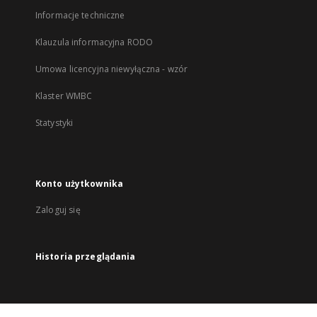
Informacje techniczne
Klauzula informacyjna RODO
Umowa licencyjna niewyłączna - wzór
Klaster WMBC
Statystyki
Konto użytkownika
Zaloguj się
Historia przeglądania