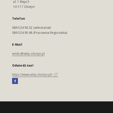
ul. 1 Maja 5
10-117 Olsztyn
Telefon
089 524 90 32 (sekretariat)
089 524 90 48 (Pracownia Regionalna)
E-Mail
wmbc@wbp.olsztyn.pl
Odwiedź nas!
https://www.wbp.olsztyn.pl/