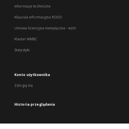
Informacje techniczne
Klauzula informacyjna RODO
Umowa licencyjna niewyłączna - wzór
Klaster WMBC
Statystyki
Konto użytkownika
Zaloguj się
Historia przeglądania