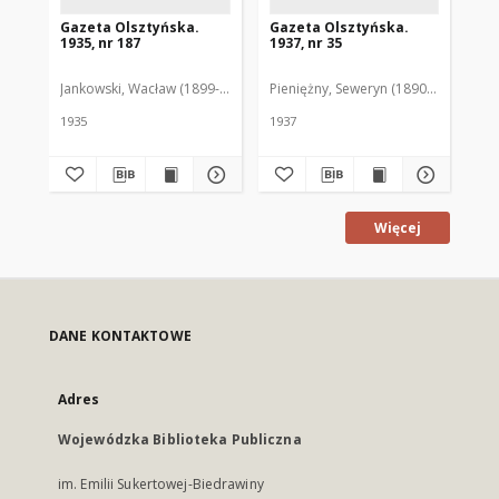
Gazeta Olsztyńska.
Gazeta Olsztyńska.
Ga
1935, nr 187
1937, nr 35
193
Jankowski, Wacław (1899-1975). Red.
Pieniężny, Seweryn (1890-1940). Red
Jan
1935
1937
193
Więcej
DANE KONTAKTOWE
Adres
Wojewódzka Biblioteka Publiczna
im. Emilii Sukertowej-Biedrawiny