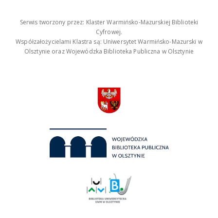
Serwis tworzony przez: Klaster Warmińsko-Mazurskiej Biblioteki
Cyfrowej.
Współzałożycielami Klastra są: Uniwersytet Warmińsko-Mazurski w
Olsztynie oraz Wojewódzka Biblioteka Publiczna w Olsztynie