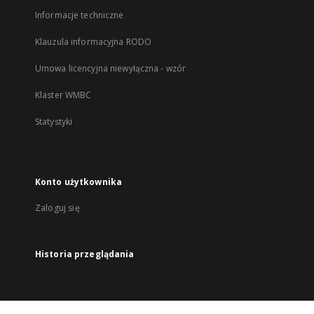
Informacje techniczne
Klauzula informacyjna RODO
Umowa licencyjna niewyłączna - wzór
Klaster WMBC
Statystyki
Konto użytkownika
Zaloguj się
Historia przeglądania