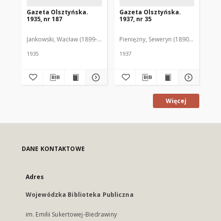
Gazeta Olsztyńska.
Gazeta Olsztyńska.
Ga
1935, nr 187
1937, nr 35
193
Jankowski, Wacław (1899-1975). Red.
Pieniężny, Seweryn (1890-1940). Red
Jan
1935
1937
193
Więcej
DANE KONTAKTOWE
Adres
Wojewódzka Biblioteka Publiczna
im. Emilii Sukertowej-Biedrawiny