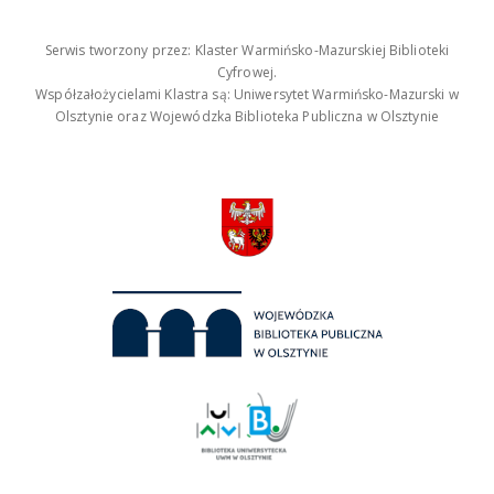
Serwis tworzony przez: Klaster Warmińsko-Mazurskiej Biblioteki
Cyfrowej.
Współzałożycielami Klastra są: Uniwersytet Warmińsko-Mazurski w
Olsztynie oraz Wojewódzka Biblioteka Publiczna w Olsztynie