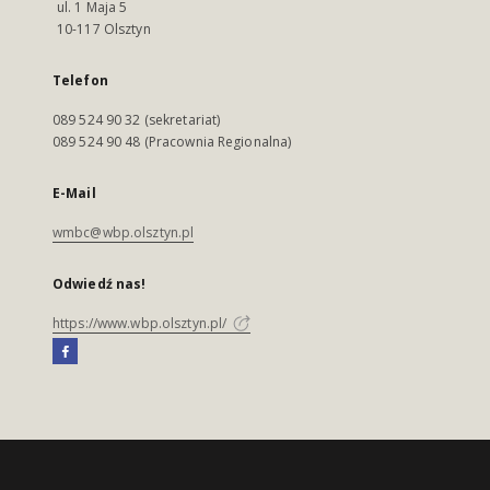
ul. 1 Maja 5
10-117 Olsztyn
Telefon
089 524 90 32 (sekretariat)
089 524 90 48 (Pracownia Regionalna)
E-Mail
wmbc@wbp.olsztyn.pl
Odwiedź nas!
https://www.wbp.olsztyn.pl/