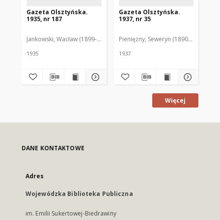
Gazeta Olsztyńska.
Gazeta Olsztyńska.
Ga
1935, nr 187
1937, nr 35
193
Jankowski, Wacław (1899-1975). Red.
Pieniężny, Seweryn (1890-1940). Red
Jan
1935
1937
193
Więcej
DANE KONTAKTOWE
Adres
Wojewódzka Biblioteka Publiczna
im. Emilii Sukertowej-Biedrawiny