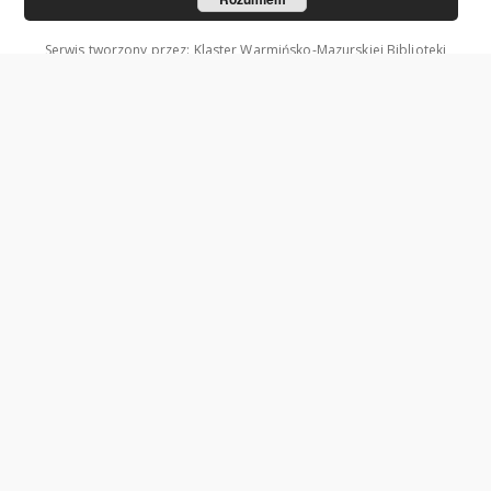
Serwis tworzony przez: Klaster Warmińsko-Mazurskiej Biblioteki
Cyfrowej.
Współzałożycielami Klastra są: Uniwersytet Warmińsko-Mazurski w
Olsztynie oraz Wojewódzka Biblioteka Publiczna w Olsztynie