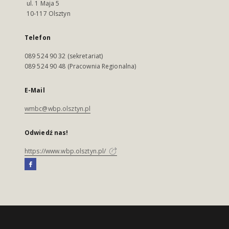
ul. 1 Maja 5
10-117 Olsztyn
Telefon
089 524 90 32 (sekretariat)
089 524 90 48 (Pracownia Regionalna)
E-Mail
wmbc@wbp.olsztyn.pl
Odwiedź nas!
https://www.wbp.olsztyn.pl/