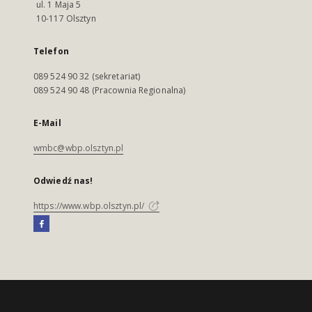
ul. 1 Maja 5
10-117 Olsztyn
Telefon
089 524 90 32 (sekretariat)
089 524 90 48 (Pracownia Regionalna)
E-Mail
wmbc@wbp.olsztyn.pl
Odwiedź nas!
https://www.wbp.olsztyn.pl/