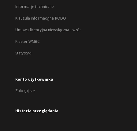
Informacje techniczne
Klauzula informacyjna RODO
Umowa licencyjna niewyłączna - wzór
Klaster WMBC
Statystyki
Konto użytkownika
Zaloguj się
Historia przeglądania