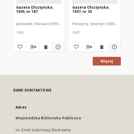
Gazeta Olsztyńska.
Gazeta Olsztyńska.
Ga
1935, nr 187
1937, nr 35
193
Jankowski, Wacław (1899-1975). Red.
Pieniężny, Seweryn (1890-1940). Red
Jan
1935
1937
193
Więcej
DANE KONTAKTOWE
Adres
Wojewódzka Biblioteka Publiczna
im. Emilii Sukertowej-Biedrawiny