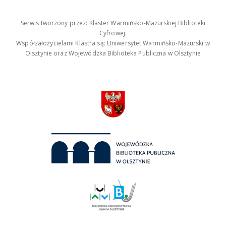
Serwis tworzony przez: Klaster Warmińsko-Mazurskiej Biblioteki
Cyfrowej.
Współzałożycielami Klastra są: Uniwersytet Warmińsko-Mazurski w
Olsztynie oraz Wojewódzka Biblioteka Publiczna w Olsztynie